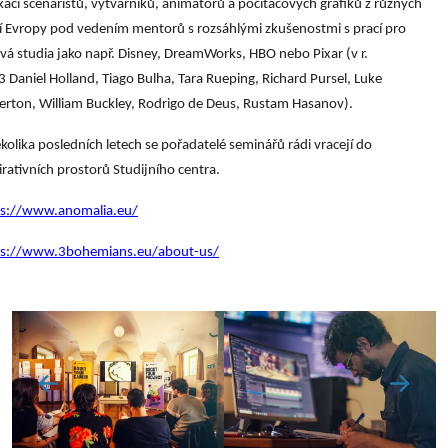
aci scénaristů, výtvarníků, animátorů a počítačových grafiků z různých
 Evropy pod vedením mentorů s rozsáhlými zkušenostmi s prací pro
vá studia jako např. Disney, DreamWorks, HBO nebo Pixar (v r.
 Daniel Holland, Tiago Bulha, Tara Rueping, Richard Pursel, Luke
rton, William Buckley, Rodrigo de Deus, Rustam Hasanov).
kolika posledních letech se pořadatelé seminářů rádi vracejí do
irativních prostorů Studijního centra.
ps://www.anomalia.eu/
ps://www.3bohemians.eu/about-us/