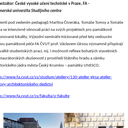
nizátor: České vysoké učení technické v Praze, FA -
nerská univerzita Studijního centra
denti pod vedením pedagogů Martina Čtveráka, Tomáše Tomsy a Tomáše
ra se intenzivně věnovali práci na svých projektech pro památkově
nované lokality. Výjezdní semináře iniciované před lety vedoucím
vu památkové péče FA ČVUT prof. Václavem Girsou významně přispívají
valitě studentských prací, mj. i možností reflexe bohatých stavebních
staurátorských zkušeností z prostředí Státního hradu a zámku
storického jádra města Český Krumlov – památky UNESCO.
s://www.fa.cvut.cz/cs/studium/ateliery/130-atelier-girsa-atelier-
vy-architektonickeho-dedictvi
s://www.fa.cvut.cz/cs/fakulta/o-fakulte