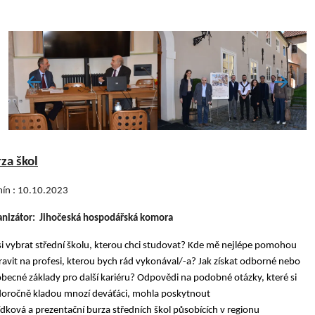
za škol
ín : 10.10.2023
anizátor: Jihočeská hospodářská komora
si vybrat střední školu, kterou chci studovat? Kde mě nejlépe pomohou
ravit na profesi, kterou bych rád vykonával/-a? Jak získat odborné nebo
becné základy pro další kariéru? Odpovědi na podobné otázky, které si
oročně kladou mnozí deváťáci, mohla poskytnout
dková a prezentační burza středních škol působících v regionu