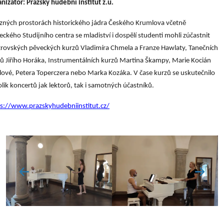
nizátor: Pražský hudební institut z.ú.
zných prostorách historického jádra Českého Krumlova včetně
ckého Studijního centra se mladiství i dospělí studenti mohli zúčastnit
rovských pěveckých kurzů Vladimíra Chmela a Franze Hawlaty, Tanečních
ů Jiřího Horáka, Instrumentálních kurzů Martina Škampy, Marie Kocián
ové, Petera Toperczera nebo Marka Kozáka. V čase kurzů se uskutečnilo
lik koncertů jak lektorů, tak i samotných účastníků.
s://www.prazskyhudebniinstitut.cz/