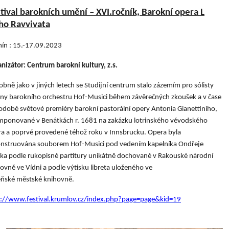
tival barokních umění – XVI.ročník, Barokní opera L
ho Ravvivata
ín : 15.-17.09.2023
nizátor: Centrum barokní kultury, z.s.
bně jako v jiných letech se Studijní centrum stalo zázemím pro sólisty
eny barokního orchestru Hof-Musici během závěrečných zkoušek a v čase
dobé světové premiéry barokní pastorální opery Antonia Gianettiniho,
mponované v Benátkách r. 1681 na zakázku lotrinského vévodského
a a poprvé provedené téhož roku v Innsbrucku. Opera byla
onstruována souborem Hof-Musici pod vedením kapelníka Ondřeje
a podle rukopisné partitury unikátně dochované v Rakouské národní
ovně ve Vídni a podle výtisku libreta uloženého ve
eňské městské knihovně.
p://www.festival.krumlov.cz/index.php?page=page&kid=19