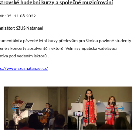
trovské hudební kurzy a společné muzicírování
mín: 05.-11.08.2022
nizátor: SZUŠ Natanael
rumentální a pěvecké letní kurzy především pro školou povinné studenty
ené s koncerty absolventů i lektorů. Velmi sympatická vzdělávací
iativa pod vedením lektorů .
ps://www.szusnatanael.cz/