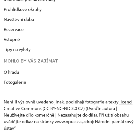
Prohlídkové okruhy
Návštěvní doba
Rezervace
Vstupné
Tipy na výlety
MOHLO BY VÁS ZAJÍMAT
O hradu
Fotogalerie
Není-li výslovně uvedeno jinak, podléhají fotografie a texty
licenci
Creative Commons
(CC BY-NC-ND 3.0 CZ) (Uveďte autora |
Neužívejte dílo komerčně | Nezasahujte do díla). Při užití obsahu
uvádějte odkaz na stránky www.npu.cz a „zdroj: Národní památkový
ústav“