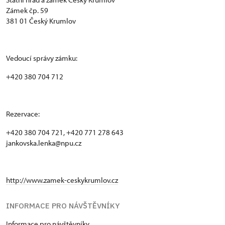
Zámek čp. 59
381 01 Český Krumlov
Vedoucí správy zámku:
+420 380 704 712
Rezervace:
+420 380 704 721, +420 771 278 643
jankovska.lenka@npu.cz
http://www.zamek-ceskykrumlov.cz
INFORMACE PRO NÁVŠTĚVNÍKY
Informace pro návštěvníky