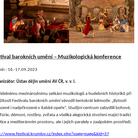
tival barokních umění – Muzikologická konference
ín : 16.-17.09.2023
nizátor: Ústav dějin umění AV ČR, v. v. i.
idelnému mezinárodnímu setkání muzikologů a hudebních historiků při
ežitosti Festivalu barokních umění vévodil tentokrát leitmotiv
„Bytosti
ozené i nadpřirozené v
italské opeře“. Studijní centrum zabydlili bohové,
, fúrie, démoni, rostliny, zvířata a všeliká alegorická stvoření mající tradici
tice a mediteránním prostoru, ale i jejich paralely v zaalpském prostředí.
p://www.festival.krumlov.cz/index.php?page=page&kid=37