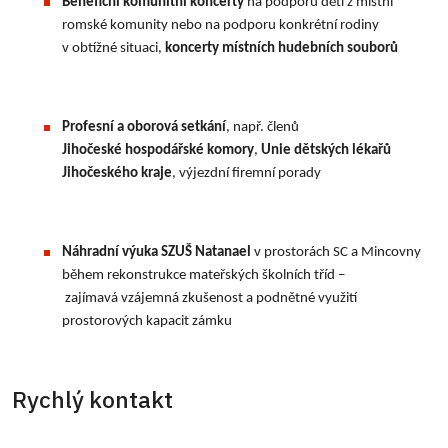
Benefiční komunitní koncerty
na podporu dětí z místní
romské komunity nebo na podporu konkrétní rodiny
v obtížné situaci,
koncerty místních hudebních souborů
Profesní a oborová setkání
, např. členů
Jihočeské hospodářské komory
,
Unie dětských lékařů
Jihočeského kraje
, výjezdní firemní porady
Náhradní výuka SZUŠ Natanael
v prostorách SC a Mincovny
během rekonstrukce mateřských školních tříd –
zajímavá vzájemná zkušenost a podnětné využití
prostorových kapacit zámku
Rychlý kontakt