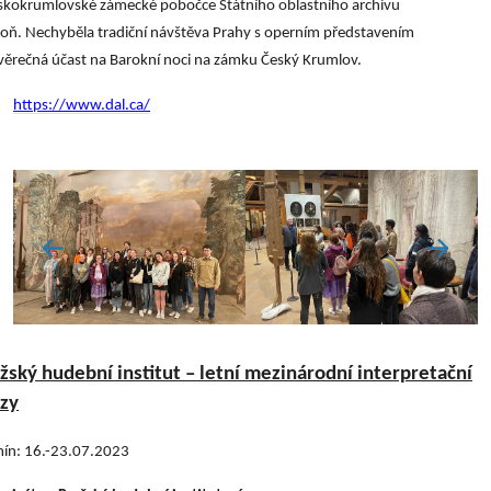
skokrumlovské zámecké pobočce Státního oblastního archivu
oň. Nechyběla tradiční návštěva Prahy s operním představením
věrečná účast na Barokní noci na zámku Český Krumlov.
https://www.dal.ca/
žský hudební institut – letní mezinárodní interpretační
zy
mín: 16.-23.07.2023