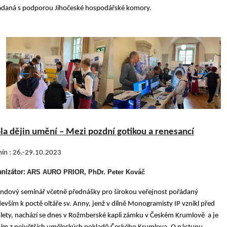
ádaná s podporou Jihočeské hospodářské komory.
la dějin umění – Mezi pozdní gotikou a renesancí
ín : 26.-29.10.2023
ARS AURO PRIOR, PhDr. Peter Kováč
anizátor:
ndový seminář včetně přednášky pro širokou veřejnost pořádaný
evším k poctě oltáře sv. Anny, jenž v dílně Monogramisty IP vznikl před
lety, nachází se dnes v Rožmberské kapli zámku v Českém Krumlově a je