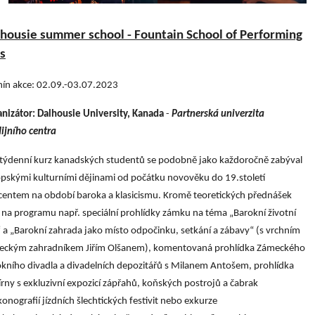
housie summer school - Fountain School of Performing
s
ín akce: 02.09.-03.07.2023
anizátor:
Dalhousie University, Kanada
-
Partnerská univerzita
ijního centra
týdenní kurz kanadských studentů se podobně jako každoročně zabýval
pskými kulturními dějinami od počátku novověku do 19.století
centem na období baroka a klasicismu. Kromě teoretických přednášek
 na programu např. speciální prohlídky zámku na téma „Barokní životní
“ a „Barokní zahrada jako místo odpočinku, setkání a zábavy“ (s vrchním
eckým zahradníkem Jiřím Olšanem), komentovaná prohlídka Zámeckého
kního divadla a divadelních depozitářů s Milanem Antošem, prohlídka
rny s exkluzivní expozicí zápřahů, koňských postrojů a čabrak
ikonografií jízdních šlechtických festivit nebo exkurze