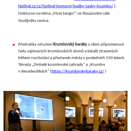
festival.cz/cz/festival-komorni-hudby-cesky-krumlov/
).
Nokturno na téma „Vivat tango!“ ve Sloupovém sále
Studijního centra.
Přednášky sdružení
Krumlovský baráky
s cílem připomenout
řadu zajímavých krumlovských domů a lokalit ztracených
během rozrůstání a přestaveb města v posledních 150 letech.
Témata „Zmizelé krumlovské zahrady“ a „Krumlov
v devadesátkách“ (
https://krumlovskybaraky.cz/
)