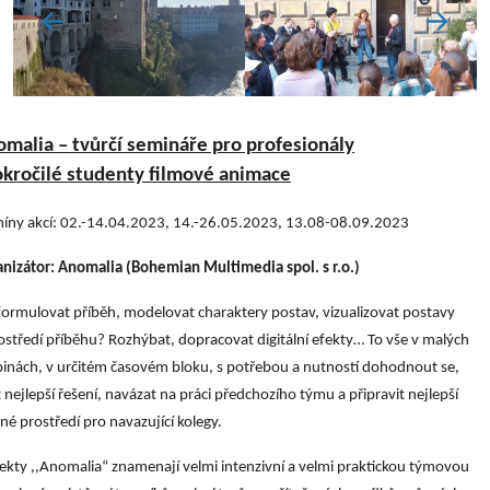
malia – tvůrčí semináře pro profesionály
okročilé studenty filmové animace
íny akcí: 02.-14.04.2023, 14.-26.05.2023, 13.08-08.09.2023
nizátor: Anomalia (
Bohemian Multimedia spol. s r.o.)
formulovat příběh, modelovat charaktery postav, vizualizovat postavy
ostředí příběhu? Rozhýbat, dopracovat digitální efekty… To vše v malých
inách, v určitém časovém bloku, s potřebou a nutností dohodnout se,
t nejlepší řešení, navázat na práci předchozího týmu a připravit nejlepší
é prostředí pro navazující kolegy.
ekty ,,Anomalia“ znamenají velmi intenzivní a velmi praktickou týmovou