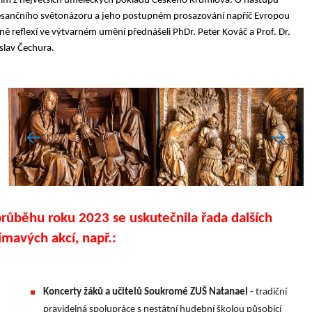
ím z největších uměleckých pokladů Českého Krumlova. O nástupu
sančního světonázoru a jeho postupném prosazování napříč Evropou
ně reflexí ve výtvarném umění přednášeli PhDr. Peter Kováč a Prof. Dr.
slav Čechura.
průběhu roku 2023 se uskutečnila řada dalších
ímavých akcí, např.:
Koncerty žáků a učitelů Soukromé ZUŠ Natanael
- tradiční
pravidelná spolupráce s nestátní hudební školou působící