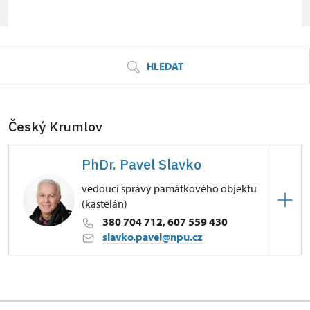
© Seznam.cz a.s. a další
HLEDAT
Český Krumlov
PhDr. Pavel Slavko
vedoucí správy památkového objektu
(kastelán)
380 704 712, 607 559 430
slavko.pavel@npu.cz
Zámek Český Krumlov
Zámek 59/, Český Krumlov