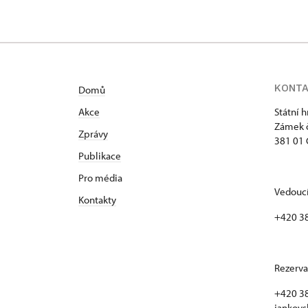
KONT
Domů
Akce
Státní 
Zámek č
Zprávy
381 01 
Publikace
Pro média
Vedoucí
Kontakty
+420 3
Rezerva
+420 38
jankovs