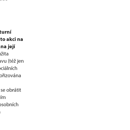
turní
to akci na
na její
žita
vu (též jen
ciálních
ořizována
se obrátit
tím
 osobních
h