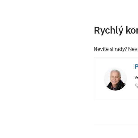
Rychlý ko
Nevíte si rady? Ne
P
v
ÚPS v Če
Zámek 59