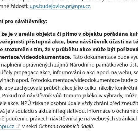
mné žádosti:
ups.budejovice.pr@npu.cz
.
í pro návštěvníky:
 že je v areálu objektu či přímo v objektu pořádána kul
veřejnosti přístupná akce, bere návštěvník účastí na té
e srozuměn s tím, že v průběhu akce může být pořizová
mentace/videodokumentace.
Tato dokumentace bude vyu
 naplnění oprávněných zájmů Národního památkového ústa
 účely propagace akce, informování o akci apod. na webu, so
skovinách apod. Fotodokumentace/videodokumentace bude p
, aby zachycovala průběh akce jako celku, nikoliv konkrétní
e. Pokud má návštěvník vůči tomuto jakékoliv výhrady, může 
ele akce. NPÚ získané osobní údaje vždy chrání před zneuži
á je v souladu s aktuální legislativou. Informace o ochraně
ně poučení o právech návštěvníka je na webových stránkác
pu.cz
v sekci
Ochrana osobních údajů
.