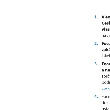
V
ex
Čes
vlas
návš
Foce
zak
jaké
Foce
a n
sprá
podr
ces
Foce
doku
ústa