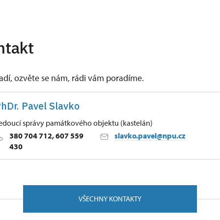
ntakt
vadí, ozvěte se nám, rádi vám poradíme.
hDr. Pavel Slavko
edoucí správy památkového objektu (kastelán)
380 704 712, 607 559
slavko.pavel@npu.cz
430
ských Budějovicích
/, Český Krumlov 38101
VŠECHNY KONTAKTY