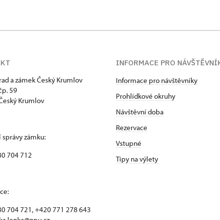
AKT
INFORMACE PRO NÁVŠTĚVNÍ
hrad a zámek Český Krumlov
Informace pro návštěvníky
p. 59
Prohlídkové okruhy
Český Krumlov
Návštěvní doba
Rezervace
 správy zámku:
Vstupné
80 704 712
Tipy na výlety
ce:
0 704 721, +420 771 278 643
ka.lenka@npu.cz