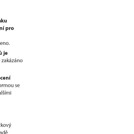
mku
ní pro
leno.
ů je
e zakázáno
ocení
formou se
lšími
tkový
ladě