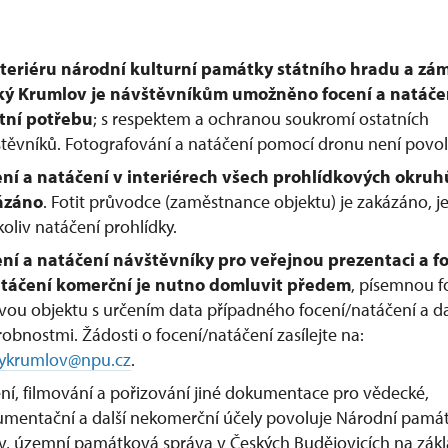
teriéru národní kulturní památky státního hradu a zá
ký Krumlov
je návštěvníkům umožněno focení a natáče
tní potřebu
; s respektem a ochranou soukromí ostatních
těvníků. Fotografování a natáčení pomocí dronu není povo
ní a natáčení v interiérech všech prohlídkových okruh
ázáno
. Fotit průvodce (zaměstnance objektu) je zakázáno, j
koliv natáčení prohlídky.
ní a natáčení návštěvníky pro veřejnou prezentaci a f
atáčení komerční je nutno domluvit předem
, písemnou 
vou objektu s určením data případného focení/natáčení a da
obnostmi. Žádosti o focení/natáčení zasílejte na:
kykrumlov@npu.cz
.
ní, filmování a pořizování jiné dokumentace pro vědecké,
mentační a další nekomerční účely povoluje Národní pamá
v, územní památková správa v Českých Budějovicích na zák