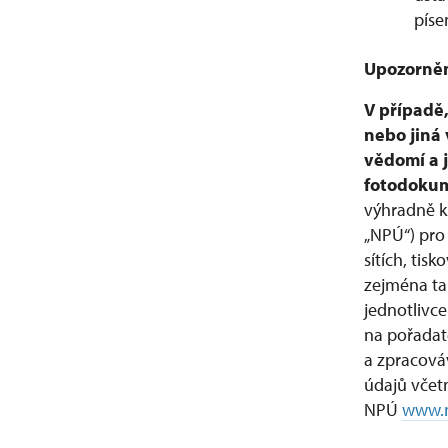
píse
Upozorněn
V případě,
nebo jiná 
vědomí a j
fotodoku
výhradně k
„NPÚ“) pro
sítích, ti
zejména tak
jednotlivc
na pořadat
a zpracováv
údajů včet
NPÚ
www.n