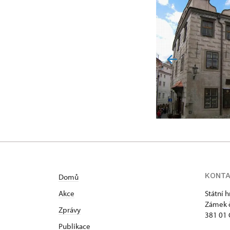
KONT
Domů
Akce
Státní 
Zámek č
Zprávy
381 01 
Publikace