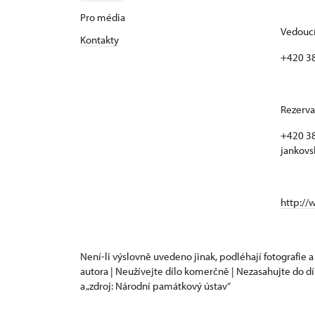
Pro média
Vedoucí
Kontakty
+420 3
Rezerva
+420 38
jankovs
http://
Není-li výslovně uvedeno jinak, podléhají fotografie a
autora | Neužívejte dílo komerčně | Nezasahujte do dí
a „zdroj: Národní památkový ústav“