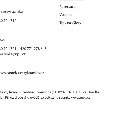
Rezervace
 správy zámku:
Vstupné
80 704 712
Tipy na výlety
ce:
0 704 721, +420 771 278 643
ka.lenka@npu.cz
www.zamek-ceskykrumlov.cz
 texty
licenci Creative Commons
(CC BY-NC-ND 3.0 CZ) (Uveďte
la). Při užití obsahu uvádějte odkaz na stránky www.npu.cz