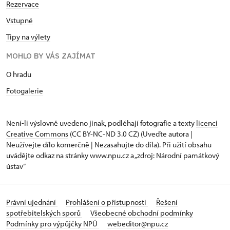
Rezervace
Vstupné
Tipy na výlety
MOHLO BY VÁS ZAJÍMAT
O hradu
Fotogalerie
Není-li výslovně uvedeno jinak, podléhají fotografie a texty
licenci
Creative Commons
(CC BY-NC-ND 3.0 CZ) (Uveďte autora |
Neužívejte dílo komerčně | Nezasahujte do díla). Při užití obsahu
uvádějte odkaz na stránky www.npu.cz a „zdroj: Národní památkový
ústav“
Právní ujednání
Prohlášení o přístupnosti
Řešení
spotřebitelských sporů
Všeobecné obchodní podmínky
Podmínky pro výpůjčky NPÚ
webeditor@npu.cz