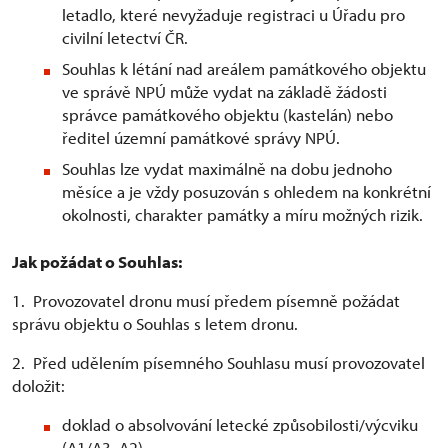
letadlo, které nevyžaduje registraci u Úřadu pro
civilní letectví ČR.
Souhlas k létání nad areálem památkového objektu
ve správě NPÚ může vydat na základě žádosti
správce památkového objektu (kastelán) nebo
ředitel územní památkové správy NPÚ.
Souhlas lze vydat maximálně na dobu jednoho
měsíce a je vždy posuzován s ohledem na konkrétní
okolnosti, charakter památky a míru možných rizik.
Jak požádat o Souhlas:
1. Provozovatel dronu musí předem písemně požádat
správu objektu o Souhlas s letem dronu.
2. Před udělením písemného Souhlasu musí provozovatel
doložit:
doklad o absolvování letecké způsobilosti/výcviku
(A1/A3, A2)