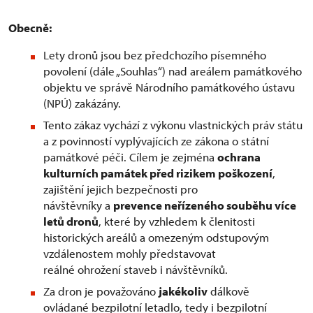
Obecně:
Lety dronů jsou bez předchozího písemného
povolení (dále „Souhlas“) nad areálem památkového
objektu ve správě Národního památkového ústavu
(NPÚ) zakázány.
Tento zákaz vychází z výkonu vlastnických práv státu
a z povinností vyplývajících ze zákona o státní
památkové péči. Cílem je zejména
ochrana
kulturních památek před rizikem poškození
,
zajištění jejich bezpečnosti pro
návštěvníky a
prevence neřízeného souběhu více
letů dronů
, které by vzhledem k členitosti
historických areálů a omezeným odstupovým
vzdálenostem mohly představovat
reálné ohrožení staveb i návštěvníků.
Za dron je považováno
jakékoliv
dálkově
ovládané bezpilotní letadlo, tedy i bezpilotní