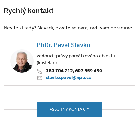
Rychlý kontakt
Nevíte si rady? Nevadí, ozvěte se nám, rádi vám poradíme.
PhDr. Pavel Slavko
vedoucí správy památkového objektu
(kastelán)
380 704 712, 607 559 430
slavko.pavel@npu.cz
ÚPS v Českých Budějovicích
Zámek 59/, Český Krumlov 38101
VŠECHNY KONTAKTY