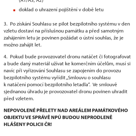
doklad o uhrazení pojištění v době letu
3. Po získání Souhlasu se pilot bezpilotního systému v den
vzletu dostaví na příslušnou památku a před samotným
zahájením letu je povinen požádat o ústní souhlas, že je
možno zahájit let.
4. Pokud bude provozovatel dronu natáčet či fotografovat
a bude daný materiál užívat ke komerčním účelům, musí si
navíc při vyřizování Souhlasu se zapojením do provozu
bezpilotního systému vyřídit „Smlouvu o souhlasu
k natáčení pomocí bezpilotního letadla“. Ve smlouvě
sjednanou úhradu je provozovatel dronu povinen uhradit
před vzletem.
NEPOVOLENÉ PŘELETY NAD AREÁLEM PAMÁTKOVÉHO
OBJEKTU VE SPRÁVĚ NPÚ BUDOU NEPRODLENĚ
HLÁŠENY POLICII ČR!