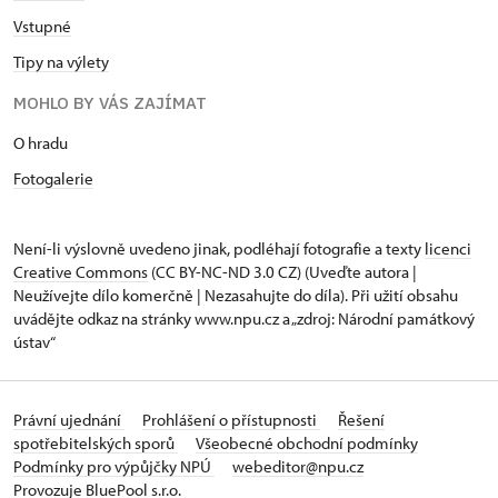
Vstupné
Tipy na výlety
MOHLO BY VÁS ZAJÍMAT
O hradu
Fotogalerie
Není-li výslovně uvedeno jinak, podléhají fotografie a texty
licenci
Creative Commons
(CC BY-NC-ND 3.0 CZ) (Uveďte autora |
Neužívejte dílo komerčně | Nezasahujte do díla). Při užití obsahu
uvádějte odkaz na stránky www.npu.cz a „zdroj: Národní památkový
ústav“
Právní ujednání
Prohlášení o přístupnosti
Řešení
spotřebitelských sporů
Všeobecné obchodní podmínky
Podmínky pro výpůjčky NPÚ
webeditor@npu.cz
Provozuje BluePool s.r.o.