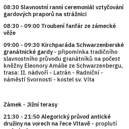
08:30 Slavnostní ranní ceremoniál vztyčování
gardových praporů na strážnici
08:30 - 09:00 Troubení fanfár ze zámecké
věže
09:00 - 09:30 Kirchparáda Schwarzenberské
granátnické gardy
- připomínka tradičního
slavnostního průvodu granátníků na počest
kněžny Eleonory Amálie ze Schwarzenbergu,
trasa: II. nádvoří - Latrán - Radniční -
náměstí Svornosti - kostel sv. Víta
Zámek - Jižní terasy
21:30 - 21:50 Alegorický průvod antické
družiny na vorech na řece Vltavě
- proplutí