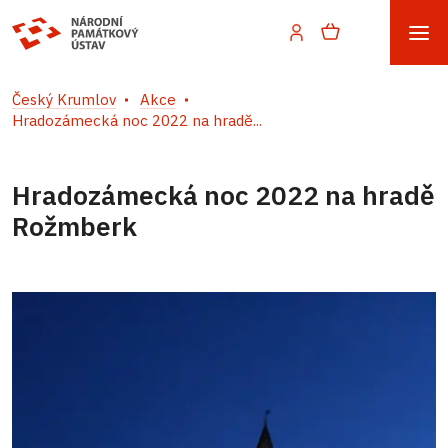
Český Krumlov
Akce
Hradozámecká noc 2022 na hradě...
Hradozámecká noc 2022 na hradě
Rožmberk