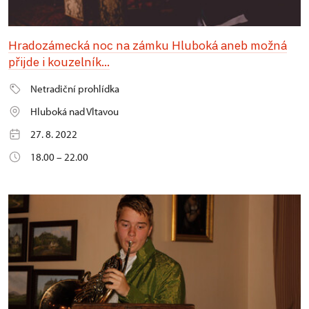
Hradozámecká noc na zámku Hluboká aneb možná
přijde i kouzelník...
Netradiční prohlídka
Hluboká nad Vltavou
27. 8. 2022
18.00 – 22.00