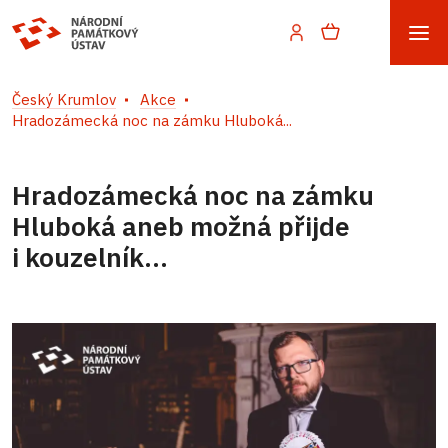
Český Krumlov
Akce
Hradozámecká noc na zámku Hluboká...
Hradozámecká noc na zámku
Hluboká aneb možná přijde
i kouzelník...