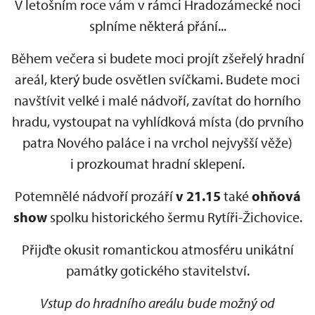
V letošním roce vám v rámci Hradozámecké noci
splníme některá přání...
Během večera si budete moci projít zšeřelý hradní
areál, který bude osvětlen svíčkami. Budete moci
navštívit velké i malé nádvoří, zavítat do horního
hradu, vystoupat na vyhlídková místa (do prvního
patra Nového paláce i na vrchol nejvyšší věže)
i prozkoumat hradní sklepení.
Potemnělé nádvoří prozáří
v 21.15
také
ohňová
show
spolku historického šermu Rytíři-Žichovice.
Přijďte okusit romantickou atmosféru unikátní
památky gotického stavitelství.
Vstup do hradního areálu bude možný od