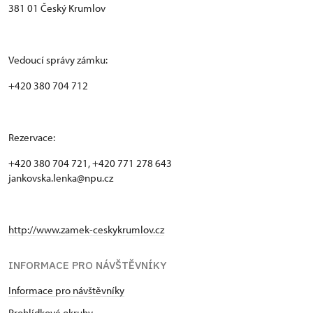
381 01 Český Krumlov
Vedoucí správy zámku:
+420 380 704 712
Rezervace:
+420 380 704 721, +420 771 278 643
jankovska.lenka@npu.cz
http://www.zamek-ceskykrumlov.cz
INFORMACE PRO NÁVŠTĚVNÍKY
Informace pro návštěvníky
Prohlídkové okruhy