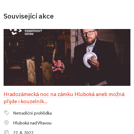
Související akce
Hradozámecká noc na zámku Hluboká aneb možná
přijde i kouzelník...
Netradiční prohlídka
Hluboká nad Vltavou
27. 8. 2022