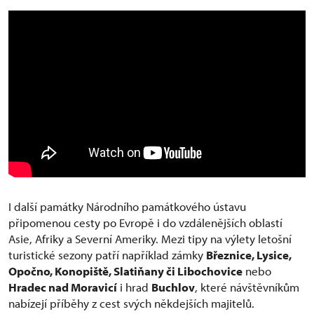
I další památky Národního památkového ústavu
připomenou cesty po Evropě i do vzdálenějších oblastí
Asie, Afriky a Severní Ameriky. Mezi tipy na výlety letošní
turistické sezony patří například zámky
Březnice, Lysice,
Opočno, Konopiště, Slatiňany či Libochovice
nebo
Hradec nad Moravicí
i hrad
Buchlov
, které návštěvníkům
nabízejí příběhy z cest svých někdejších majitelů.