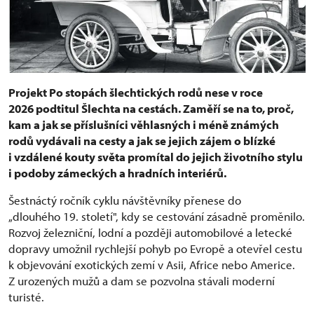
Projekt Po stopách šlechtických rodů nese v roce
2026 podtitul Šlechta na cestách. Zaměří se na to, proč,
kam a jak se příslušníci věhlasných i méně známých
rodů vydávali na cesty a jak se jejich zájem o blízké
i vzdálené kouty světa promítal do jejich životního stylu
i podoby zámeckých a hradních interiérů.
Šestnáctý ročník cyklu návštěvníky přenese do
„dlouhého 19. století", kdy se cestování zásadně proměnilo.
Rozvoj železniční, lodní a později automobilové a letecké
dopravy umožnil rychlejší pohyb po Evropě a otevřel cestu
k objevování exotických zemí v Asii, Africe nebo Americe.
Z urozených mužů a dam se pozvolna stávali moderní
turisté.