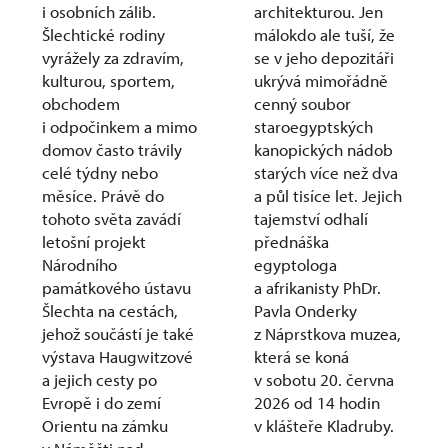
i osobních zálib.
architekturou. Jen
Šlechtické rodiny
málokdo ale tuší, že
vyrážely za zdravím,
se v jeho depozitáři
kulturou, sportem,
ukrývá mimořádně
obchodem
cenný soubor
i odpočinkem a mimo
staroegyptských
domov často trávily
kanopických nádob
celé týdny nebo
starých více než dva
měsíce. Právě do
a půl tisíce let. Jejich
tohoto světa zavádí
tajemství odhalí
letošní projekt
přednáška
Národního
egyptologa
památkového ústavu
a afrikanisty PhDr.
Šlechta na cestách,
Pavla Onderky
jehož součástí je také
z Náprstkova muzea,
výstava Haugwitzové
která se koná
a jejich cesty po
v sobotu 20. června
Evropě i do zemí
2026 od 14 hodin
Orientu na zámku
v klášteře Kladruby.