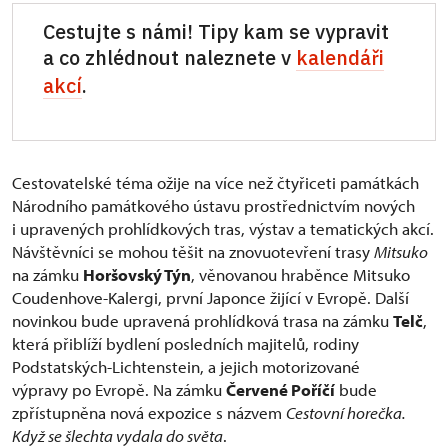
Cestujte s námi! Tipy kam se vypravit
a co zhlédnout naleznete v
kalendáři
akcí
.
Cestovatelské téma ožije na více než čtyřiceti památkách
Národního památkového ústavu prostřednictvím nových
i upravených prohlídkových tras, výstav a tematických akcí.
Návštěvníci se mohou těšit na znovuotevření trasy
Mitsuko
na zámku
Horšovský Týn
, věnovanou hraběnce Mitsuko
Coudenhove-Kalergi, první Japonce žijící v Evropě. Další
novinkou bude upravená prohlídková trasa na zámku
Telč
,
která přiblíží bydlení posledních majitelů, rodiny
Podstatských-Lichtenstein, a jejich motorizované
výpravy po Evropě. Na zámku
Červené Poříčí
bude
zpřístupněna nová expozice s názvem
Cestovní horečka.
Když se šlechta vydala do světa
.