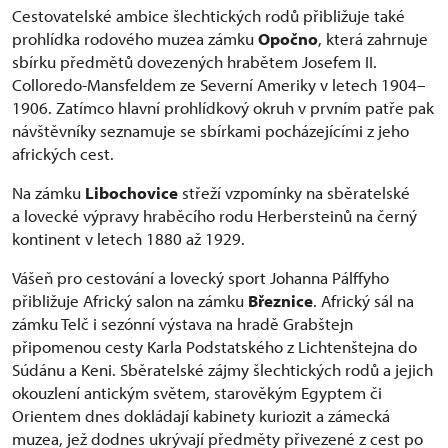
Cestovatelské ambice šlechtických rodů přibližuje také
prohlídka rodového muzea zámku
Opočno
, která zahrnuje
sbírku předmětů dovezených hrabětem Josefem II.
Colloredo-Mansfeldem ze Severní Ameriky v letech 1904–
1906. Zatímco hlavní prohlídkový okruh v prvním patře pak
návštěvníky seznamuje se sbírkami pocházejícími z jeho
afrických cest.
Na zámku
Libochovice
střeží vzpomínky na sběratelské
a lovecké výpravy hraběcího rodu Herbersteinů na černý
kontinent v letech 1880 až 1929.
Vášeň pro cestování a lovecký sport Johanna Pálffyho
přibližuje Africký salon na zámku
Březnice
. Africký sál na
zámku Telč i sezónní výstava na hradě Grabštejn
připomenou cesty Karla Podstatského z Lichtenštejna do
Súdánu a Keni. Sběratelské zájmy šlechtických rodů a jejich
okouzlení antickým světem, starověkým Egyptem či
Orientem dnes dokládají kabinety kuriozit a zámecká
muzea, jež dodnes ukrývají předměty přivezené z cest po