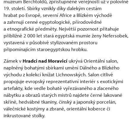
muzeum Berchtoldů, zpřístupněné veřejnosti už v polovině
19. století. Sbírky vznikly díky dalekým cestám
hrabat po Evropě, severní Africe a Blízkém východě
a zahrnují cenné egyptologické, přírodovědné
a etnografické předměty. Největší pozornost přitahuje
přibližně 2 000 let stará egyptská mumie ženy Nefersobek,
vystavená v působivě stylizovaném prostoru
připomínajícím staroegyptskou hrobku.
Zámek v
Hradci nad Moravicí
ukrývá Orientální salon,
naplněný bohatými sbírkami umění Dálného a Blízkého
východu z kolekcí knížat Lichnowských. Salon citlivě
propojuje evropský reprezentativní interiér s exotickými
artefakty, kde vedle bohatě vyřezávaného a zlaceného
nábytku a obrazů starých mistrů najdete černé lakované
skříně, hedvábné tkaniny, čínský a japonský porcelán,
válečnické kostýmy a zbraně, orientální koberce či
inkrustované stolky.