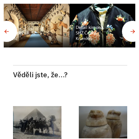
Budoár
Františka
Detail kimona,
Ferdinanda d
SHZ Český
´Este, SZ
Krumlov
Konopiště
Věděli jste, že...?