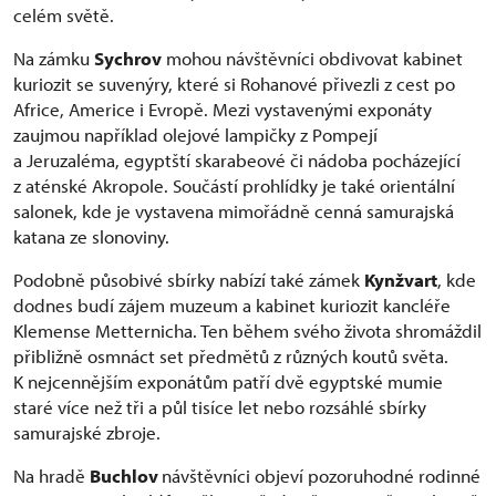
celém světě.
Na zámku
Sychrov
mohou návštěvníci obdivovat kabinet
kuriozit se suvenýry, které si Rohanové přivezli z cest po
Africe, Americe i Evropě. Mezi vystavenými exponáty
zaujmou například olejové lampičky z Pompejí
a Jeruzaléma, egyptští skarabeové či nádoba pocházející
z aténské Akropole. Součástí prohlídky je také orientální
salonek, kde je vystavena mimořádně cenná samurajská
katana ze slonoviny.
Podobně působivé sbírky nabízí také zámek
Kynžvart
, kde
dodnes budí zájem muzeum a kabinet kuriozit kancléře
Klemense Metternicha. Ten během svého života shromáždil
přibližně osmnáct set předmětů z různých koutů světa.
K nejcennějším exponátům patří dvě egyptské mumie
staré více než tři a půl tisíce let nebo rozsáhlé sbírky
samurajské zbroje.
Na hradě
Buchlov
návštěvníci objeví pozoruhodné rodinné