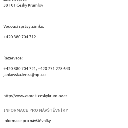
381 01 Český Krumlov
Vedoucí správy zámku:
+420 380 704 712
Rezervace:
+420 380 704 721, +420 771 278 643
jankovska.lenka@npu.cz
http://www.zamek-ceskykrumlov.cz
INFORMACE PRO NÁVŠTĚVNÍKY
Informace pro návštěvníky