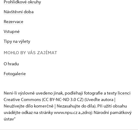
Prohlídkové okruhy
Návštěvní doba
Rezervace
Vstupné
Tipy na výlety
MOHLO BY VÁS ZAJÍMAT
O hradu
Fotogalerie
Není-li výslovně uvedeno jinak, podléhají fotografie a texty
licenci
Creative Commons
(CC BY-NC-ND 3.0 CZ) (Uveďte autora |
Neužívejte dílo komerčně | Nezasahujte do díla). Při užití obsahu
uvádějte odkaz na stránky www.npu.cz a „zdroj: Národní památkový
ústav“