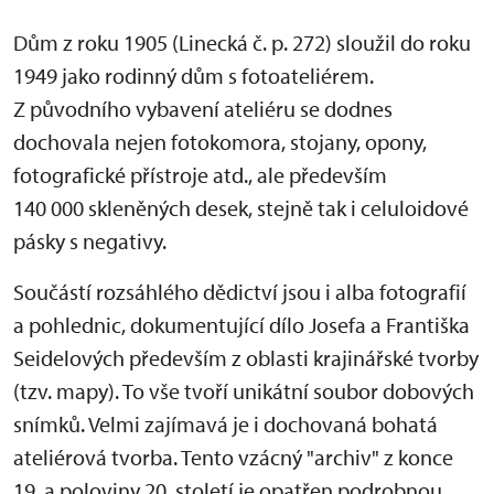
Dům z roku 1905 (Linecká č. p. 272) sloužil do roku
1949 jako rodinný dům s fotoateliérem.
Z původního vybavení ateliéru se dodnes
dochovala nejen fotokomora, stojany, opony,
fotografické přístroje atd., ale především
140 000 skleněných desek, stejně tak i celuloidové
pásky s negativy.
Součástí rozsáhlého dědictví jsou i alba fotografií
a pohlednic, dokumentující dílo Josefa a Františka
Seidelových především z oblasti krajinářské tvorby
(tzv. mapy). To vše tvoří unikátní soubor dobových
snímků. Velmi zajímavá je i dochovaná bohatá
ateliérová tvorba. Tento vzácný "archiv" z konce
19. a poloviny 20. století je opatřen podrobnou