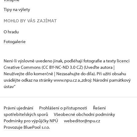
Tipy na výlety
MOHLO BY VÁS ZAJÍMAT
O hradu
Fotogalerie
Není-li výslovně uvedeno jinak, podléhají fotografie a texty
licenci
Creative Commons
(CC BY-NC-ND 3.0 CZ) (Uveďte autora |
Neužívejte dílo komerčně | Nezasahujte do díla). Při užití obsahu
uvádějte odkaz na stránky www.npu.cz a „zdroj: Národní památkový
ústav“
Právní ujednání
Prohlášení o přístupnosti
Řešení
spotřebitelských sporů
Všeobecné obchodní podmínky
Podmínky pro výpůjčky NPÚ
webeditor@npu.cz
Provozuje BluePool s.r.o.