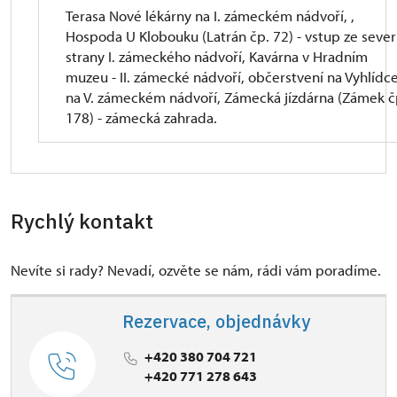
Terasa Nové lékárny na I. zámeckém nádvoří, ,
Hospoda U Klobouku (Latrán čp. 72) - vstup ze sever
strany I. zámeckého nádvoří, Kavárna v Hradním
muzeu - II. zámecké nádvoří, občerstvení na Vyhlídc
na V. zámeckém nádvoří, Zámecká jízdárna (Zámek č
178) - zámecká zahrada.
Rychlý kontakt
Nevíte si rady? Nevadí, ozvěte se nám, rádi vám poradíme.
Rezervace, objednávky
+420 380 704 721
+420 771 278 643