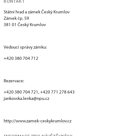
KONTAKT
Státní hrad a zámek Český Krumlov
Zámek čp. 59
381 01 Český Krumlov
Vedoucí správy zámku:
+420 380 704 712
Rezervace:
+420 380 704 721, +420 771 278 643
jankovska.lenka@npu.cz
http://www.zamek-ceskykrumlov.cz