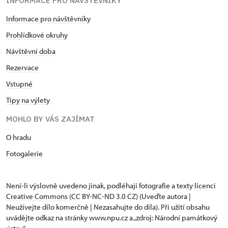
INFORMACE PRO NÁVŠTĚVNÍKY
Informace pro návštěvníky
Prohlídkové okruhy
Návštěvní doba
Rezervace
Vstupné
Tipy na výlety
MOHLO BY VÁS ZAJÍMAT
O hradu
Fotogalerie
Není-li výslovně uvedeno jinak, podléhají fotografie a texty
licenci
Creative Commons
(CC BY-NC-ND 3.0 CZ) (Uveďte autora |
Neužívejte dílo komerčně | Nezasahujte do díla). Při užití obsahu
uvádějte odkaz na stránky www.npu.cz a „zdroj: Národní památkový