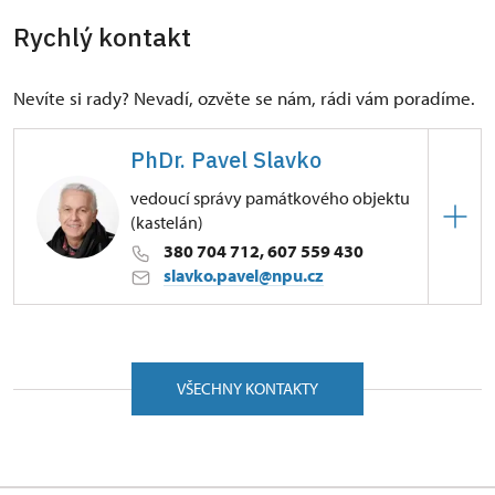
Rychlý kontakt
Nevíte si rady? Nevadí, ozvěte se nám, rádi vám poradíme.
PhDr. Pavel Slavko
vedoucí správy památkového objektu
(kastelán)
380 704 712, 607 559 430
slavko.pavel@npu.cz
ÚPS v Českých Budějovicích
Zámek 59/, Český Krumlov 38101
VŠECHNY KONTAKTY