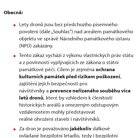
Obecně:
Lety dronů jsou bez předchozího písemného
povolení (dále „Souhlas“) nad areálem památkového
objektu ve správě Národního památkového ústavu
(NPÚ) zakázány.
Tento zákaz vychází z výkonu vlastnických práv státu
a z povinností vyplývajících ze zákona o státní
památkové péči. Cílem je zejména
ochrana
kulturních památek před rizikem poškození
,
zajištění jejich bezpečnosti pro
návštěvníky a
prevence neřízeného souběhu více
letů dronů
, které by vzhledem k členitosti
historických areálů a omezeným odstupovým
vzdálenostem mohly představovat
reálné ohrožení staveb i návštěvníků.
Za dron je považováno
jakékoliv
dálkově
ovládané bezpilotní letadlo, tedy i bezpilotní