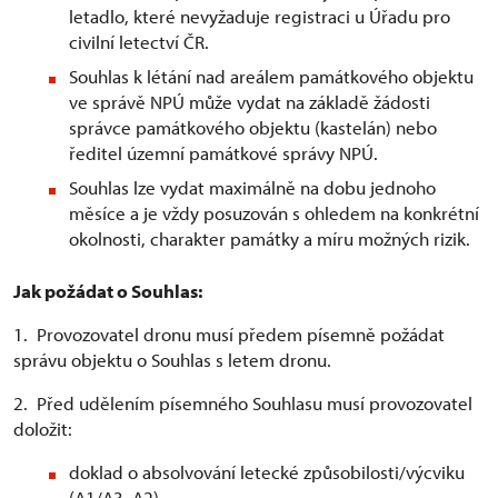
letadlo, které nevyžaduje registraci u Úřadu pro
civilní letectví ČR.
Souhlas k létání nad areálem památkového objektu
ve správě NPÚ může vydat na základě žádosti
správce památkového objektu (kastelán) nebo
ředitel územní památkové správy NPÚ.
Souhlas lze vydat maximálně na dobu jednoho
měsíce a je vždy posuzován s ohledem na konkrétní
okolnosti, charakter památky a míru možných rizik.
Jak požádat o Souhlas:
1. Provozovatel dronu musí předem písemně požádat
správu objektu o Souhlas s letem dronu.
2. Před udělením písemného Souhlasu musí provozovatel
doložit:
doklad o absolvování letecké způsobilosti/výcviku
(A1/A3, A2)