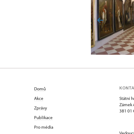
KONT
Domů
Akce
Státní 
Zámek č
Zprávy
381 01 
Publikace
Pro média
Vedoucí