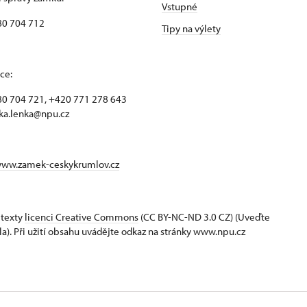
Vstupné
80 704 712
Tipy na výlety
ce:
0 704 721, +420 771 278 643
ka.lenka@npu.cz
www.zamek-ceskykrumlov.cz
 texty
licenci Creative Commons
(CC BY-NC-ND 3.0 CZ) (Uveďte
la). Při užití obsahu uvádějte odkaz na stránky www.npu.cz