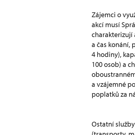
Zájemci o využ
akcí musí Spr
charakterizují
a čas konání, 
4 hodiny), kap
100 osob) a ch
oboustranném 
a vzájemné po
poplatků za n
Ostatní služb
(transporty, m