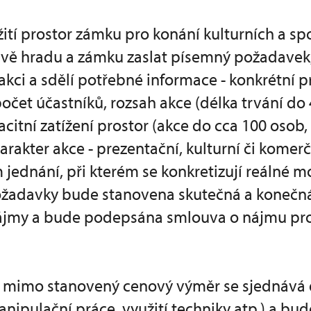
ití prostor zámku pro konání kulturních a s
ávě hradu a zámku zaslat písemný požadavek
 akci a sdělí potřebné informace - konkrétní p
počet účastníků, rozsah akce (délka trvání do
acitní zatížení prostor (akce do cca 100 osob
arakter akce - prezentační, kulturní či komerč
jednání, při kterém se konkretizují reálné m
žadavky bude stanovena skutečná a konečn
ájmy a bude podepsána smlouva o nájmu pro
y mimo stanovený cenový výměr se sjednáv
anipulační práce, využití techniky atp.) a bu