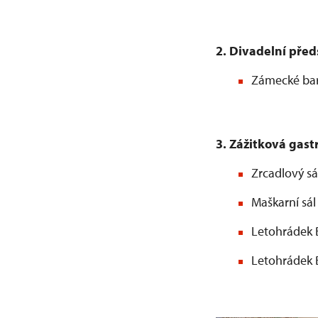
2. Divadelní před
Zámecké bar
3. Zážitková gast
Zrcadlový sá
Maškarní sál
Letohrádek Be
Letohrádek B