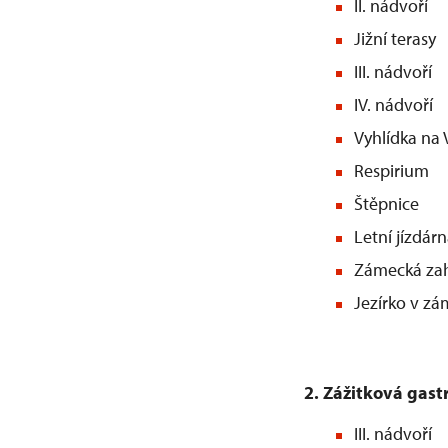
II. nádvoří
Jižní terasy
III. nádvoří
IV. nádvoří
Vyhlídka na 
Respirium
Štěpnice
Letní jízdár
Zámecká zah
Jezírko v z
2. Zážitková gast
III. nádvoří