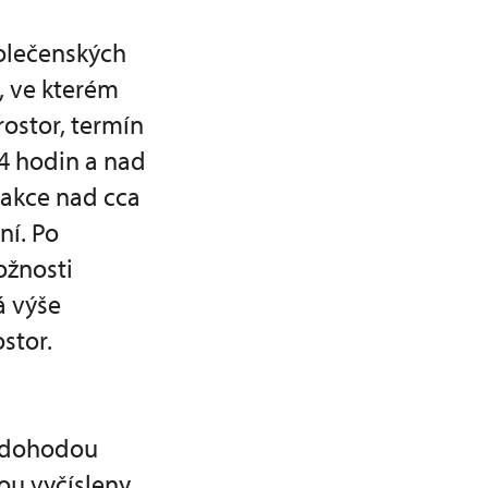
polečenských
, ve kterém
rostor, termín
 4 hodin a nad
, akce nad cca
ní. Po
ožnosti
á výše
stor.
á dohodou
dou vyčísleny