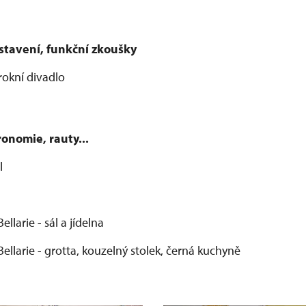
stavení, funkční zkoušky
okní divadlo
ronomie, rauty...
l
llarie - sál a jídelna
ellarie - grotta, kouzelný stolek, černá kuchyně