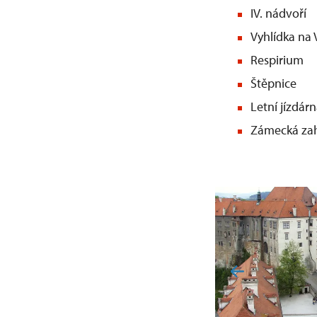
IV. nádvoří
Vyhlídka na 
Respirium
Štěpnice
Letní jízdár
Zámecká zah