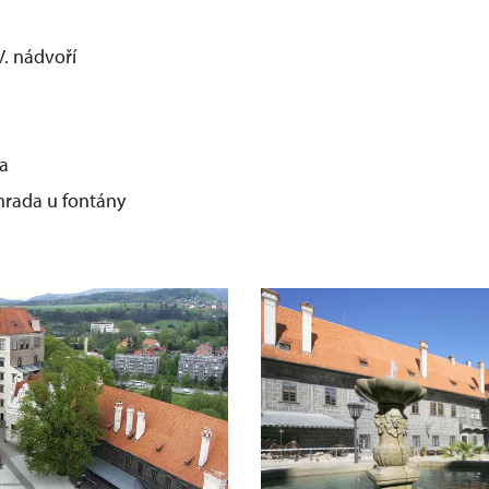
V. nádvoří
na
rada u fontány