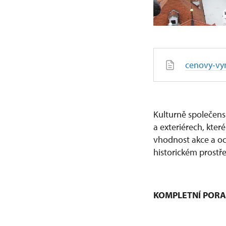
cenovy-vy
Kulturně společens
a exteriérech, kter
vhodnost akce a oc
historickém prostř
KOMPLETNÍ PORA