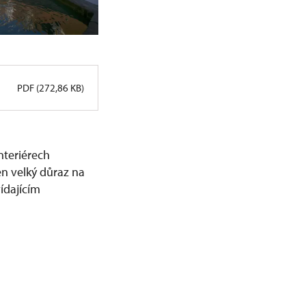
PDF (272,86 KB)
nteriérech
en velký důraz na
ídajícím
.