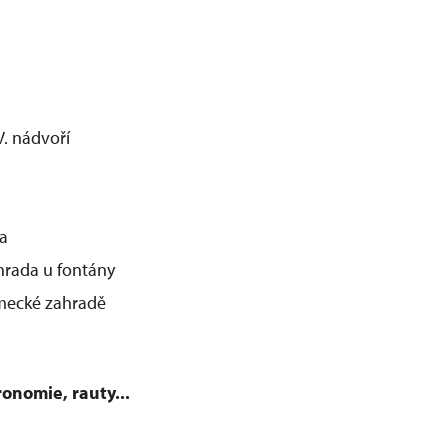
V. nádvoří
na
rada u fontány
ámecké zahradě
ronomie, rauty...