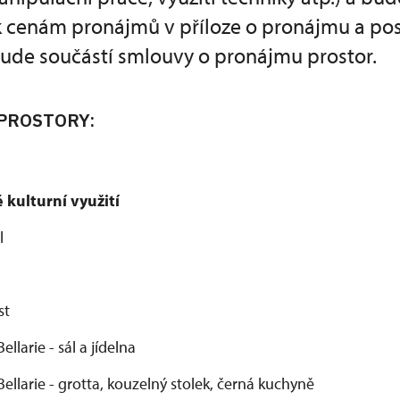
k cenám pronájmů v příloze o pronájmu a pos
 bude součástí smlouvy o pronájmu prostor.
PROSTORY:
é kulturní využití
ál
st
llarie - sál a jídelna
ellarie - grotta, kouzelný stolek, černá kuchyně