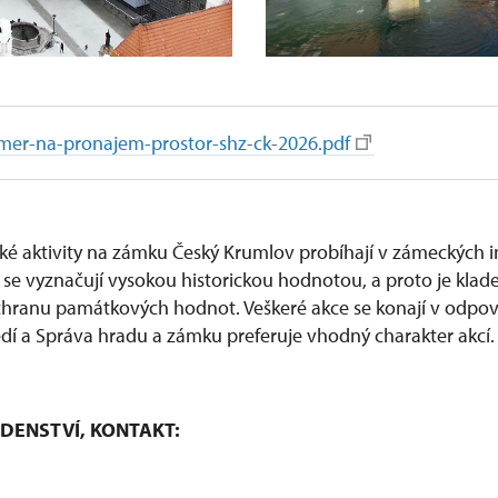
mer-na-pronajem-prostor-shz-ck-2026.pdf
ké aktivity na zámku Český Krumlov probíhají v zámeckých i
é se vyznačují vysokou historickou hodnotou, a proto je klad
hranu památkových hodnot. Veškeré akce se konají v odpov
edí a Správa hradu a zámku preferuje vhodný charakter akcí
DENSTVÍ, KONTAKT: