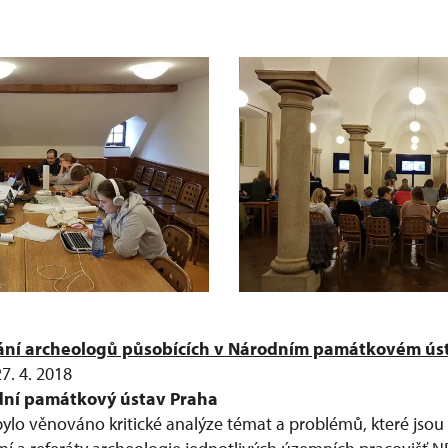
dání archeologů působících v Národním památkovém ús
7. 4. 2018
ní památkový ústav Praha
bylo věnováno kritické analýze témat a problémů, které jsou