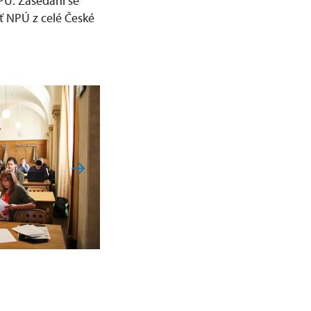
PÚ. Zasedání se
ť NPÚ z celé České