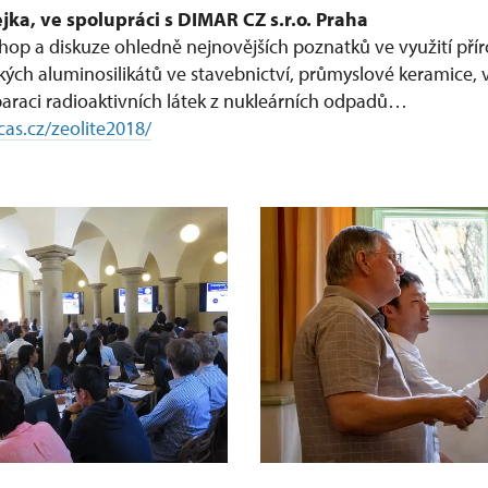
Čejka, ve spolupráci s DIMAR CZ s.r.o. Praha
op a diskuze ohledně nejnovějších poznatků ve využití pří
ých aluminosilikátů ve stavebnictví, průmyslové keramice, v
eparaci radioaktivních látek z nukleárních odpadů…
cas.cz/zeolite2018/