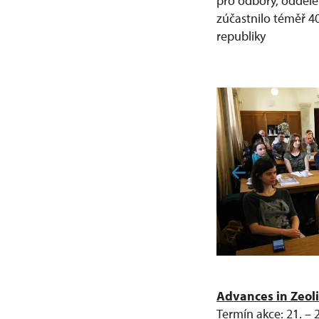
pro odbory, odděle
zúčastnilo téměř 4
republiky
Advances in Zeoli
Termín akce: 21. – 2