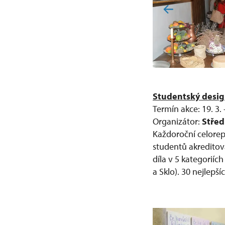
Studentský desig
Termín akce: 19. 3. 
Organizátor:
Střed
Každoroční celorepu
studentů akreditov
díla v 5 kategoriíc
a Sklo). 30 nejlepš