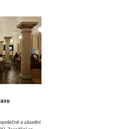
tavu
 společné a zásadní