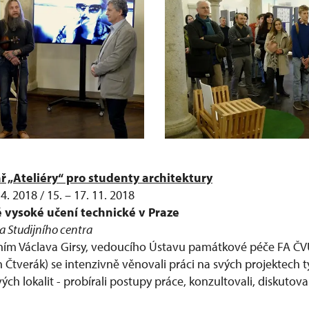
ř „Ateliéry“ pro studenty architektury
 4. 2018 / 15. – 17. 11. 2018
 vysoké učení technické v Praze
a Studijního centra
ím Václava Girsy, vedoucího Ústavu památkové péče FA ČVU
n Čtverák) se intenzivně věnovali práci na svých projektech tý
h lokalit - probírali postupy práce, konzultovali, diskutovali