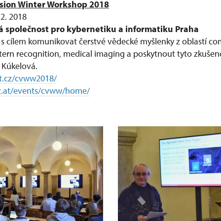
sion Winter Workshop 2018
 2. 2018
á společnost pro kybernetiku a informatiku Praha
 s cílem komunikovat čerstvé vědecké myšlenky z oblastí co
ttern recognition, medical imaging a poskytnout tyto zkušen
 Kúkelová.
ut.cz/cvww2018/
z.at/events/cvww/home/