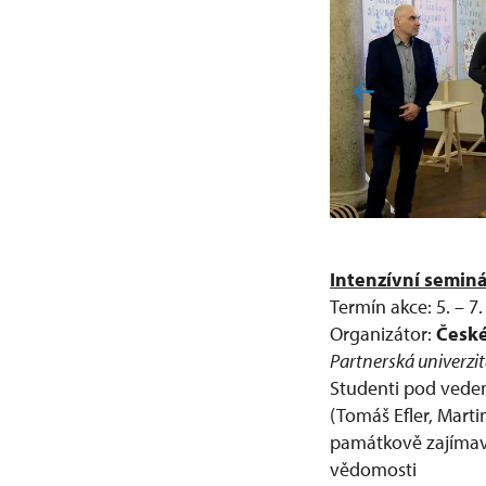
Intenzívní seminá
Termín akce: 5. – 7.
Organizátor:
České
Partnerská univerzit
Studenti pod veden
(Tomáš Efler, Marti
památkově zajímavýc
vědomosti