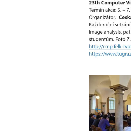
23th Computer Vi
Termín akce: 5. – 7.
Organizátor:
Česk
Každoroční setkání
image analysis, pa
studentům. Foto Z.
http://cmp.felk.cv
https://www.tugra