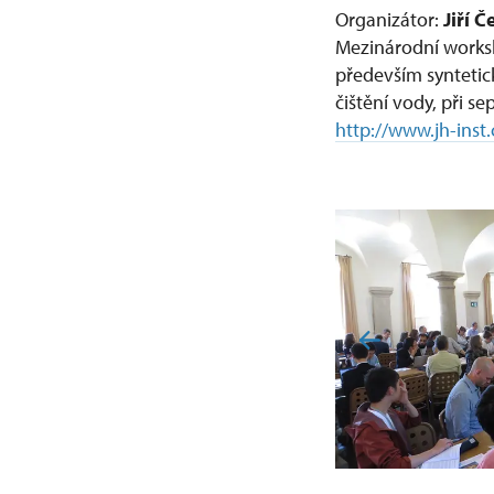
Organizátor:
Jiří 
Mezinárodní worksh
především syntetick
čištění vody, při s
http://www.jh-inst.