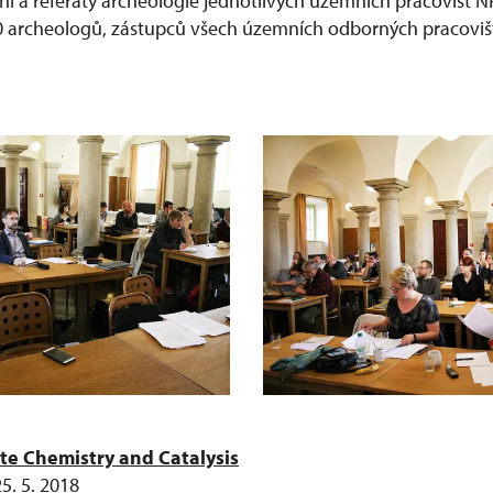
ní a referáty archeologie jednotlivých územních pracovišť N
0 archeologů, zástupců všech územních odborných pracoviš
te Chemistry and Catalysis
5. 5. 2018