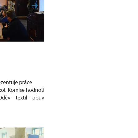
ezentuje práce
kol. Komise hodnotí
Oděv – textil – obuv