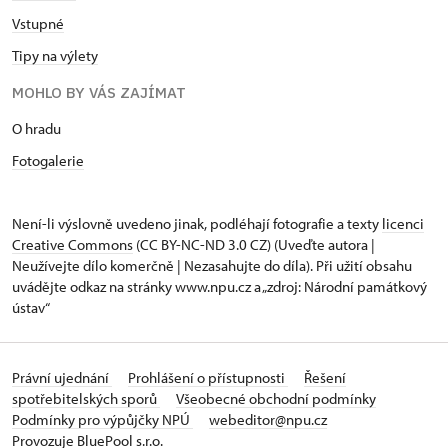
Vstupné
Tipy na výlety
MOHLO BY VÁS ZAJÍMAT
O hradu
Fotogalerie
Není-li výslovně uvedeno jinak, podléhají fotografie a texty
licenci
Creative Commons
(CC BY-NC-ND 3.0 CZ) (Uveďte autora |
Neužívejte dílo komerčně | Nezasahujte do díla). Při užití obsahu
uvádějte odkaz na stránky www.npu.cz a „zdroj: Národní památkový
ústav“
Právní ujednání
Prohlášení o přístupnosti
Řešení
spotřebitelských sporů
Všeobecné obchodní podmínky
Podmínky pro výpůjčky NPÚ
webeditor@npu.cz
Provozuje BluePool s.r.o.