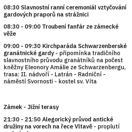
08:30 Slavnostní ranní ceremoniál vztyčování
gardových praporů na strážnici
08:30 - 09:00 Troubení fanfár ze zámecké
věže
09:00 - 09:30 Kirchparáda Schwarzenberské
granátnické gardy
- připomínka tradičního
slavnostního průvodu granátníků na počest
kněžny Eleonory Amálie ze Schwarzenbergu,
trasa: II. nádvoří - Latrán - Radniční -
náměstí Svornosti - kostel sv. Víta
Zámek - Jižní terasy
21:30 - 21:50 Alegorický průvod antické
družiny na vorech na řece Vltavě
- proplutí