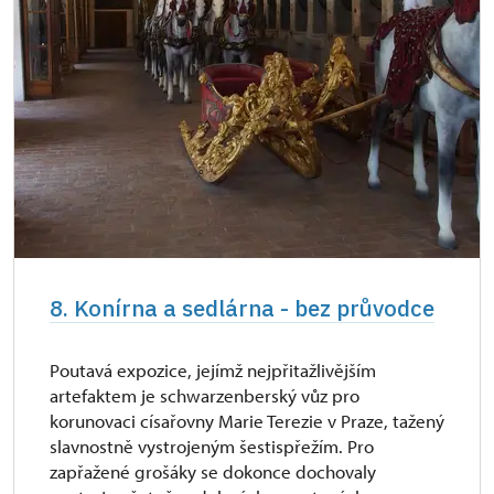
8. Konírna a sedlárna - bez průvodce
Poutavá expozice, jejímž nejpřitažlivějším
artefaktem je schwarzenberský vůz pro
korunovaci císařovny Marie Terezie v Praze, tažený
slavnostně vystrojeným šestispřežím. Pro
zapřažené grošáky se dokonce dochovaly