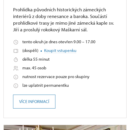
Prohlídka původních historických zámeckých
interiérů z doby renesance a baroka. Součástí
prohlídkové trasy je mimo jiné zámecká kaple sv.
Jiří a proslulý rokokový Maškarní sál.
tento okruh je dnes otevřen 9.00 – 17.00
(dospělí)
Koupit vstupenku
délka 55 minut
max. 45 osob
nutnost rezervace pouze pro skupiny
lze uplatnit permanentku
VÍCE INFORMACÍ