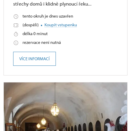
střechy domů i klidně plynoucí řeku...
tento okruh je dnes uzavřen
(dospělí)
Koupit vstupenku
délka 0 minut
rezervace není nutná
VÍCE INFORMACÍ