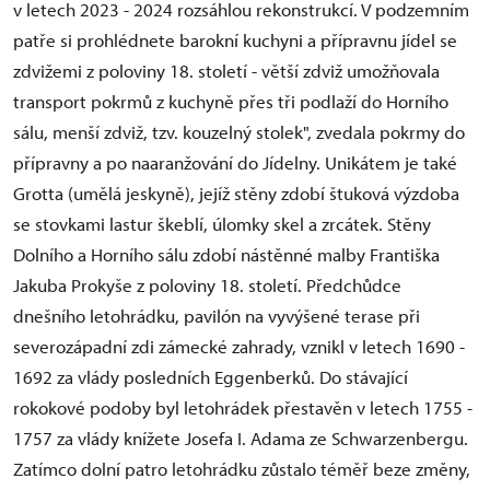
v letech 2023 - 2024 rozsáhlou rekonstrukcí. V podzemním
patře si prohlédnete barokní kuchyni a přípravnu jídel se
zdvižemi z poloviny 18. století - větší zdviž umožňovala
transport pokrmů z kuchyně přes tři podlaží do Horního
sálu, menší zdviž, tzv. kouzelný stolek", zvedala pokrmy do
přípravny a po naaranžování do Jídelny. Unikátem je také
Grotta (umělá jeskyně), jejíž stěny zdobí štuková výzdoba
se stovkami lastur škeblí, úlomky skel a zrcátek. Stěny
Dolního a Horního sálu zdobí nástěnné malby Františka
Jakuba Prokyše z poloviny 18. století. Předchůdce
dnešního letohrádku, pavilón na vyvýšené terase při
severozápadní zdi zámecké zahrady, vznikl v letech 1690 -
1692 za vlády posledních Eggenberků. Do stávající
rokokové podoby byl letohrádek přestavěn v letech 1755 -
1757 za vlády knížete Josefa I. Adama ze Schwarzenbergu.
Zatímco dolní patro letohrádku zůstalo téměř beze změny,