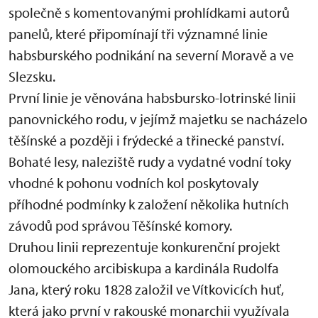
společně s komentovanými prohlídkami autorů
panelů, které připomínají tři významné linie
habsburského podnikání na severní Moravě a ve
Slezsku.
První linie je věnována habsbursko-lotrinské linii
panovnického rodu, v jejímž majetku se nacházelo
těšínské a později i frýdecké a třinecké panství.
Bohaté lesy, naleziště rudy a vydatné vodní toky
vhodné k pohonu vodních kol poskytovaly
příhodné podmínky k založení několika hutních
závodů pod správou Těšínské komory.
Druhou linii reprezentuje konkurenční projekt
olomouckého arcibiskupa a kardinála Rudolfa
Jana, který roku 1828 založil ve Vítkovicích huť,
která jako první v rakouské monarchii využívala