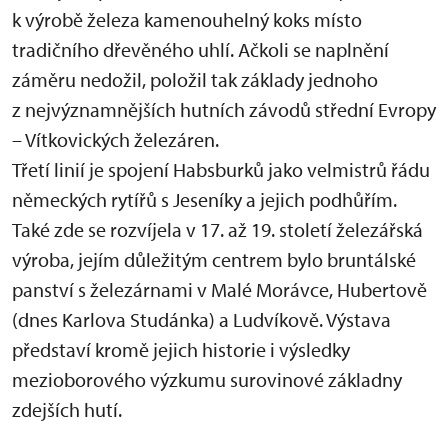
k výrobě železa kamenouhelný koks místo
tradičního dřevěného uhlí. Ačkoli se naplnění
záměru nedožil, položil tak základy jednoho
z nejvýznamnějších hutních závodů střední Evropy
– Vítkovických železáren.
Třetí linií je spojení Habsburků jako velmistrů řádu
německých rytířů s Jeseníky a jejich podhůřím.
Také zde se rozvíjela v 17. až 19. století železářská
výroba, jejím důležitým centrem bylo bruntálské
panství s železárnami v Malé Morávce, Hubertově
(dnes Karlova Studánka) a Ludvíkově. Výstava
představí kromě jejich historie i výsledky
mezioborového výzkumu surovinové základny
zdejších hutí.