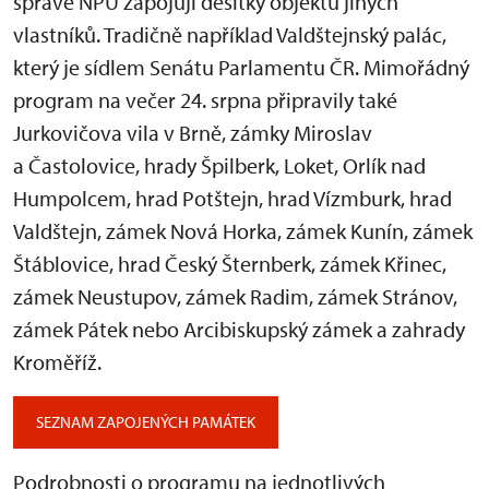
správě NPÚ zapojují desítky objektů jiných
vlastníků. Tradičně například Valdštejnský palác,
který je sídlem Senátu Parlamentu ČR. Mimořádný
program na večer 24. srpna připravily také
Jurkovičova vila v Brně, zámky Miroslav
a Častolovice, hrady Špilberk, Loket, Orlík nad
Humpolcem, hrad Potštejn, hrad Vízmburk, hrad
Valdštejn, zámek Nová Horka, zámek Kunín, zámek
Štáblovice, hrad Český Šternberk, zámek Křinec,
zámek Neustupov, zámek Radim, zámek Stránov,
zámek Pátek nebo Arcibiskupský zámek a zahrady
Kroměříž.
SEZNAM ZAPOJENÝCH PAMÁTEK
Podrobnosti o programu na jednotlivých