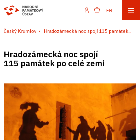
EN
Český Krumlov
Hradozámecká noc spojí 115 památek...
Hradozámecká noc spojí
115 památek po celé zemi