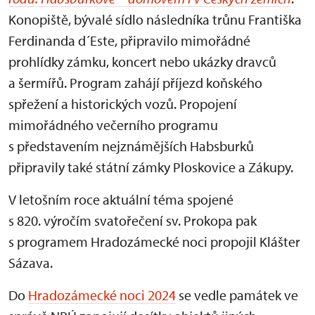
Konopiště, bývalé sídlo následníka trůnu Františka
Ferdinanda d´Este, připravilo mimořádné
prohlídky zámku, koncert nebo ukázky dravců
a šermířů. Program zahájí příjezd koňského
spřežení a historických vozů. Propojení
mimořádného večerního programu
s představením nejznámějších Habsburků
připravily také státní zámky Ploskovice a Zákupy.
V letošním roce aktuální téma spojené
s 820. výročím svatořečení sv. Prokopa pak
s programem Hradozámecké noci propojil Klášter
Sázava.
Do
Hradozámecké noci 2024
se vedle památek ve