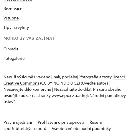
Rezervace
Vstupné
Tipy na výlety
MOHLO BY VÁS ZAJÍMAT
O hradu
Fotogalerie
Není-li výslovně uvedeno jinak, podléhají fotografie a texty
licenci
Creative Commons
(CC BY-NC-ND 3.0 CZ) (Uveďte autora |
Neužívejte dílo komerčně | Nezasahujte do díla). Při užití obsahu
uvádějte odkaz na stránky www.npu.cz a „zdroj: Národní památkový
ústav“
Právní ujednání
Prohlášení o přístupnosti
Řešení
spotřebitelských sporů
Všeobecné obchodní podmínky