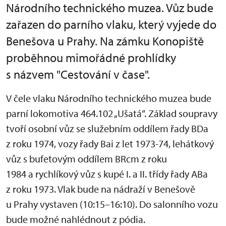
Národního technického muzea. Vůz bude
zařazen do parního vlaku, který vyjede do
Benešova u Prahy. Na zámku Konopiště
proběhnou mimořádné prohlídky
s názvem "Cestování v čase".
V čele vlaku Národního technického muzea bude
parní lokomotiva 464.102 „Ušatá“. Základ soupravy
tvoří osobní vůz se služebním oddílem řady BDa
z roku 1974, vozy řady Bai z let 1973-74, lehátkový
vůz s bufetovým oddílem BRcm z roku
1984 a rychlíkový vůz s kupé I. a II. třídy řady ABa
z roku 1973. Vlak bude na nádraží v Benešově
u Prahy vystaven (10:15–16:10). Do salonního vozu
bude možné nahlédnout z pódia.