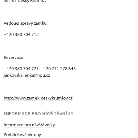
381 01 Český Krumlov
Vedoucí správy zámku:
+420 380 704 712
Rezervace:
+420 380 704 721, +420 771 278 643
jankovska.lenka@npu.cz
http://www.zamek-ceskykrumlov.cz
INFORMACE PRO NÁVŠTĚVNÍKY
Informace pro návštěvníky
Prohlídkové okruhy