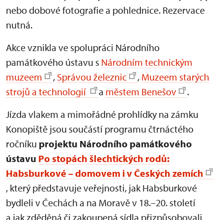
nebo dobové fotografie a pohlednice. Rezervace
nutná.
Akce vznikla ve spolupráci Národního
památkového ústavu s
Národním technickým
muzeem
,
Správou železnic
,
Muzeem starých
strojů a technologií
a
městem Benešov
.
Jízda vlakem a mimořádné prohlídky na zámku
Konopiště jsou součástí programu čtrnáctého
ročníku
projektu Národního památkového
ústavu
Po stopách šlechtických rodů:
Habsburkové – domovem i v Českých zemích
, který představuje veřejnosti, jak Habsburkové
bydleli v Čechách a na Moravě v 18.–20. století
a jak zděděná či zakoupená sídla přizpůsobovali