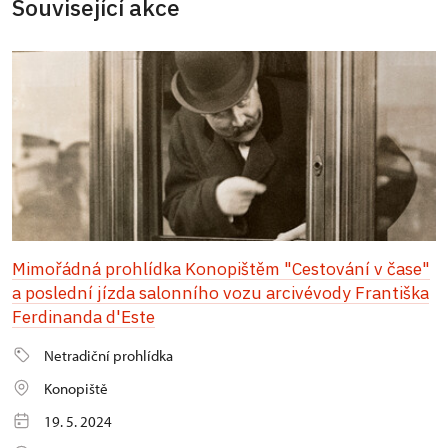
Související akce
Mimořádná prohlídka Konopištěm "Cestování v čase"
a poslední jízda salonního vozu arcivévody Františka
Ferdinanda d'Este
Netradiční prohlídka
Konopiště
19. 5. 2024