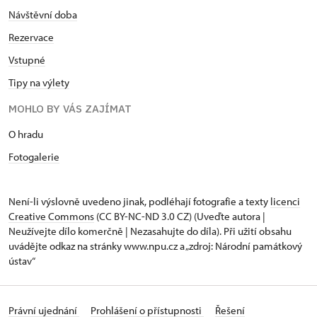
Návštěvní doba
Rezervace
Vstupné
Tipy na výlety
MOHLO BY VÁS ZAJÍMAT
O hradu
Fotogalerie
Není-li výslovně uvedeno jinak, podléhají fotografie a texty
licenci
Creative Commons
(CC BY-NC-ND 3.0 CZ) (Uveďte autora |
Neužívejte dílo komerčně | Nezasahujte do díla). Při užití obsahu
uvádějte odkaz na stránky www.npu.cz a „zdroj: Národní památkový
ústav“
Právní ujednání
Prohlášení o přístupnosti
Řešení