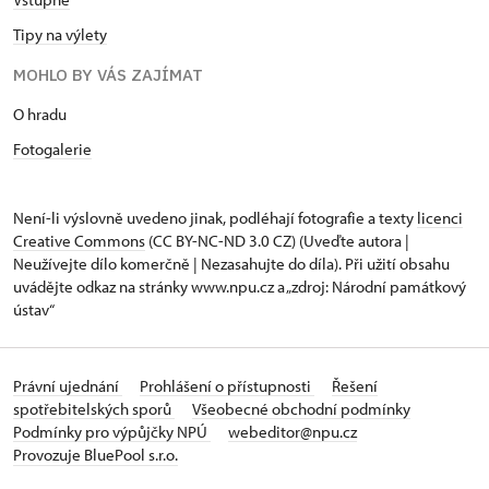
Tipy na výlety
MOHLO BY VÁS ZAJÍMAT
O hradu
Fotogalerie
Není-li výslovně uvedeno jinak, podléhají fotografie a texty
licenci
Creative Commons
(CC BY-NC-ND 3.0 CZ) (Uveďte autora |
Neužívejte dílo komerčně | Nezasahujte do díla). Při užití obsahu
uvádějte odkaz na stránky www.npu.cz a „zdroj: Národní památkový
ústav“
Právní ujednání
Prohlášení o přístupnosti
Řešení
spotřebitelských sporů
Všeobecné obchodní podmínky
Podmínky pro výpůjčky NPÚ
webeditor@npu.cz
Provozuje BluePool s.r.o.