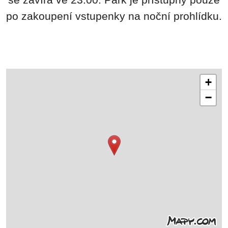
se zavírá ve 23:00. Park je přístupný pouze
po zakoupení vstupenky na noční prohlídku.
+
−