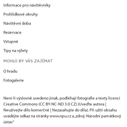
Informace pro návštěvníky
Prohlídkové okruhy
Návštěvní doba
Rezervace
Vstupné
Tipy na výlety
MOHLO BY VÁS ZAJÍMAT
O hradu
Fotogalerie
Není-li výslovně uvedeno jinak, podléhají fotografie a texty
licenci
Creative Commons
(CC BY-NC-ND 3.0 CZ) (Uveďte autora |
Neužívejte dílo komerčně | Nezasahujte do díla). Při užití obsahu
uvádějte odkaz na stránky www.npu.cz a „zdroj: Národní památkový
ústav“