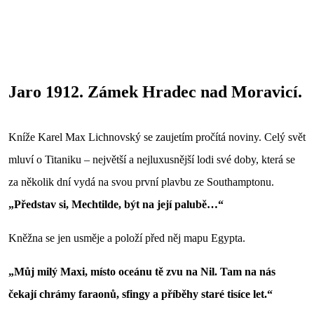
Jaro 1912. Zámek Hradec nad Moravicí.
Kníže Karel Max Lichnovský se zaujetím pročítá noviny. Celý svět
mluví o Titaniku – největší a nejluxusnější lodi své doby, která se
za několik dní vydá na svou první plavbu ze Southamptonu.
„Představ si, Mechtilde, být na její palubě…“
Kněžna se jen usměje a položí před něj mapu Egypta.
„Můj milý Maxi, místo oceánu tě zvu na Nil. Tam na nás
čekají chrámy faraonů, sfingy a příběhy staré tisíce let.“