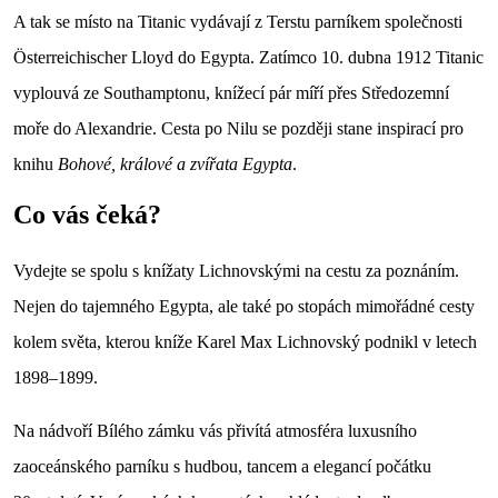
A tak se místo na Titanic vydávají z Terstu parníkem společnosti
Österreichischer Lloyd do Egypta. Zatímco 10. dubna 1912 Titanic
vyplouvá ze Southamptonu, knížecí pár míří přes Středozemní
moře do Alexandrie. Cesta po Nilu se později stane inspirací pro
knihu
Bohové, králové a zvířata Egypta
.
Co vás čeká?
Vydejte se spolu s knížaty Lichnovskými na cestu za poznáním.
Nejen do tajemného Egypta, ale také po stopách mimořádné cesty
kolem světa, kterou kníže Karel Max Lichnovský podnikl v letech
1898–1899.
Na nádvoří Bílého zámku vás přivítá atmosféra luxusního
zaoceánského parníku s hudbou, tancem a elegancí počátku