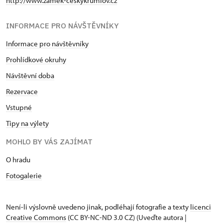
http://www.zamek-ceskykrumlov.cz
INFORMACE PRO NÁVŠTĚVNÍKY
Informace pro návštěvníky
Prohlídkové okruhy
Návštěvní doba
Rezervace
Vstupné
Tipy na výlety
MOHLO BY VÁS ZAJÍMAT
O hradu
Fotogalerie
Není-li výslovně uvedeno jinak, podléhají fotografie a texty
licenci
Creative Commons
(CC BY-NC-ND 3.0 CZ) (Uveďte autora |