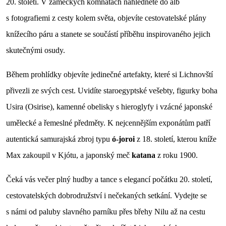
20. století. V zámeckých komnatách nahlédnete do alb
s fotografiemi z cesty kolem světa, objevíte cestovatelské plány
knížecího páru a stanete se součástí příběhu inspirovaného jejich
skutečnými osudy.
Během prohlídky objevíte jedinečné artefakty, které si Lichnovští
přivezli ze svých cest. Uvidíte staroegyptské vešebty, figurky boha
Usira (Osirise), kamenné obelisky s hieroglyfy i vzácné japonské
umělecké a řemeslné předměty. K nejcennějším exponátům patří
autentická samurajská zbroj typu
ó-joroi
z 18. století, kterou kníže
Max zakoupil v Kjótu, a japonský meč
katana
z roku 1900.
Čeká vás večer plný hudby a tance s elegancí počátku 20. století,
cestovatelských dobrodružství i nečekaných setkání. Vydejte se
s námi od paluby slavného parníku přes břehy Nilu až na cestu