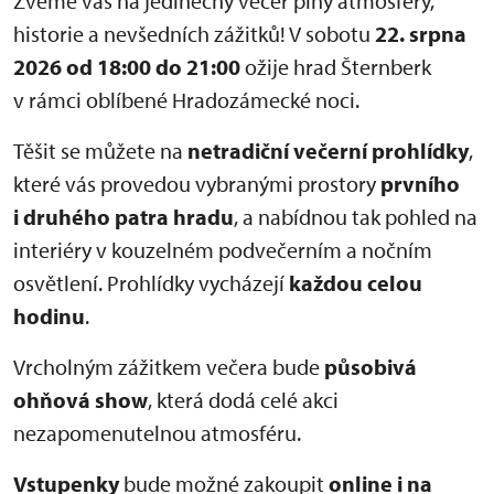
Zveme vás na jedinečný večer plný atmosféry,
historie a nevšedních zážitků! V sobotu
22. srpna
2026 od 18:00 do 21:00
ožije hrad Šternberk
v rámci oblíbené Hradozámecké noci.
Těšit se můžete na
netradiční večerní prohlídky
,
které vás provedou vybranými prostory
prvního
i druhého patra hradu
, a nabídnou tak pohled na
interiéry v kouzelném podvečerním a nočním
osvětlení. Prohlídky vycházejí
každou celou
hodinu
.
Vrcholným zážitkem večera bude
působivá
ohňová show
, která dodá celé akci
nezapomenutelnou atmosféru.
Vstupenky
bude možné zakoupit
online i na