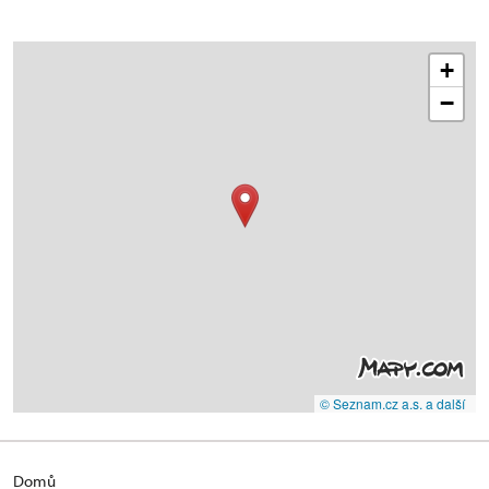
+
−
© Seznam.cz a.s. a další
Domů