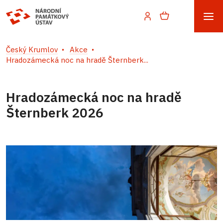
Český Krumlov
Akce
Hradozámecká noc na hradě Šternberk...
Hradozámecká noc na hradě
Šternberk 2026