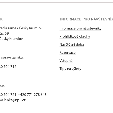
AKT
INFORMACE PRO NÁVŠTĚVNÍ
hrad a zámek Český Krumlov
Informace pro návštěvníky
p. 59
Prohlídkové okruhy
Český Krumlov
Návštěvní doba
Rezervace
 správy zámku:
Vstupné
80 704 712
Tipy na výlety
ce:
0 704 721, +420 771 278 643
ka.lenka@npu.cz