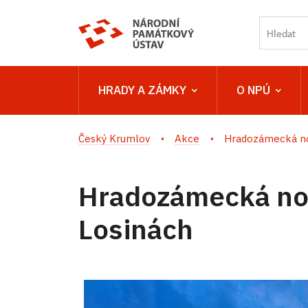
HRADY A ZÁMKY
O NPÚ
Český Krumlov
Akce
Hradozámecká no
Hradozámecká no
Losinách