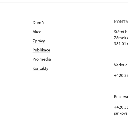
KONT
Domů
Akce
Státní 
Zámek č
Zprávy
381 01 
Publikace
Pro média
Vedoucí
Kontakty
+420 3
Rezerva
+420 38
jankovs