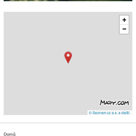
+
−
© Seznam.cz a.s. a další
Domů