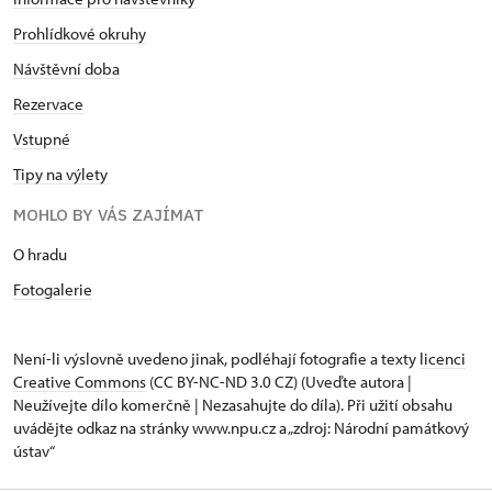
Prohlídkové okruhy
Návštěvní doba
Rezervace
Vstupné
Tipy na výlety
MOHLO BY VÁS ZAJÍMAT
O hradu
Fotogalerie
Není-li výslovně uvedeno jinak, podléhají fotografie a texty
licenci
Creative Commons
(CC BY-NC-ND 3.0 CZ) (Uveďte autora |
Neužívejte dílo komerčně | Nezasahujte do díla). Při užití obsahu
uvádějte odkaz na stránky www.npu.cz a „zdroj: Národní památkový
ústav“