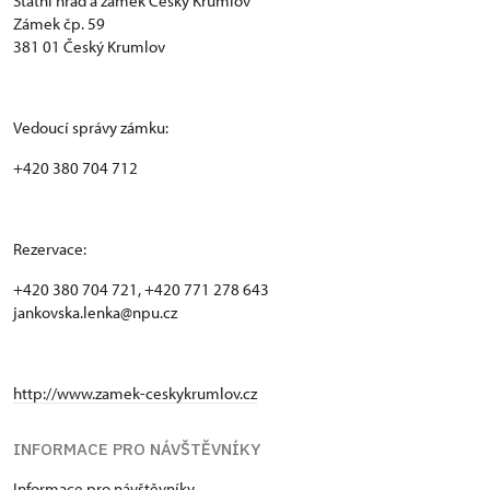
Státní hrad a zámek Český Krumlov
Zámek čp. 59
381 01 Český Krumlov
Vedoucí správy zámku:
+420 380 704 712
Rezervace:
+420 380 704 721, +420 771 278 643
jankovska.lenka@npu.cz
http://www.zamek-ceskykrumlov.cz
INFORMACE PRO NÁVŠTĚVNÍKY
Informace pro návštěvníky