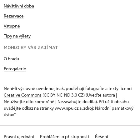
Návštěvní doba
Rezervace
Vstupné
Tipy na výlety
MOHLO BY VÁS ZAJÍMAT
O hradu
Fotogalerie
Není-li výslovně uvedeno jinak, podléhají fotografie a texty
licenci
Creative Commons
(CC BY-NC-ND 3.0 CZ) (Uveďte autora |
Neužívejte dílo komerčně | Nezasahujte do díla). Při užití obsahu
uvádějte odkaz na stránky www.npu.cz a „zdroj: Národní památkový
ústav“
Právní ujednání
Prohlášení o přístupnosti
Řešení