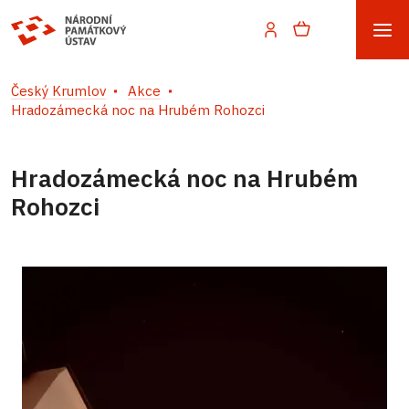
Český Krumlov
Akce
Hradozámecká noc na Hrubém Rohozci
Hradozámecká noc na Hrubém
Rohozci