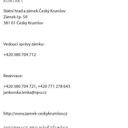
KONTAKT
Státní hrad a zámek Český Krumlov
Zámek čp. 59
381 01 Český Krumlov
Vedoucí správy zámku:
+420 380 704 712
Rezervace:
+420 380 704 721, +420 771 278 643
jankovska.lenka@npu.cz
http://www.zamek-ceskykrumlov.cz
INFORMACE PRO NÁVŠTĚVNÍKY