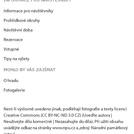
Informace pro návštěvníky
Prohlídkové okruhy
Návštěvní doba
Rezervace
Vstupné
Tipy na výlety
MOHLO BY VÁS ZAJÍMAT
O hradu
Fotogalerie
Není-li výslovně uvedeno jinak, podléhají fotografie a texty
licenci
Creative Commons
(CC BY-NC-ND 3.0 CZ) (Uveďte autora |
Neužívejte dílo komerčně | Nezasahujte do díla). Při užití obsahu
uvádějte odkaz na stránky www.npu.cz a „zdroj: Národní památkový
ústav“