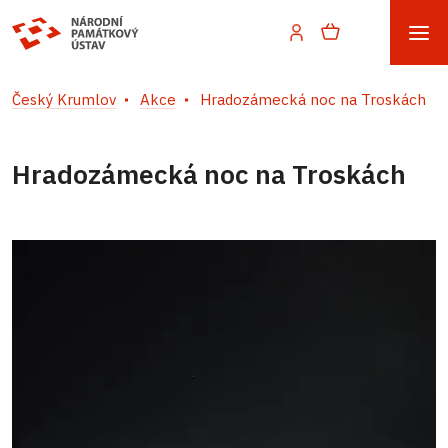
Český Krumlov
Akce
Hradozámecká noc na Troskách
Hradozámecká noc na Troskách