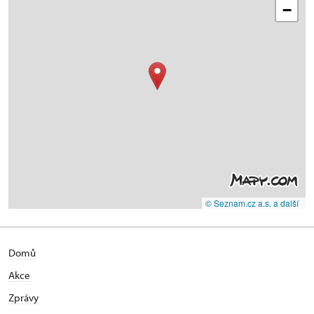
−
© Seznam.cz a.s. a další
Domů
Akce
Zprávy