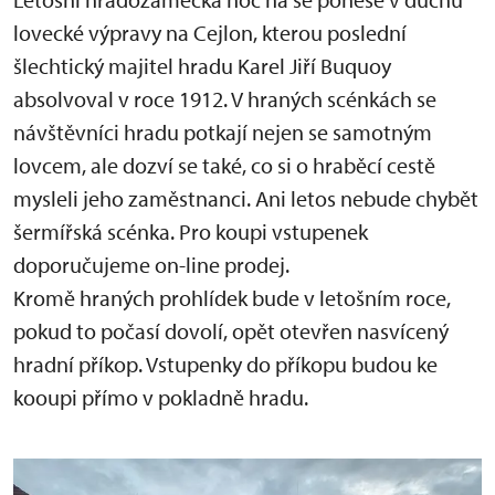
lovecké výpravy na Cejlon, kterou poslední
šlechtický majitel hradu Karel Jiří Buquoy
absolvoval v roce 1912. V hraných scénkách se
návštěvníci hradu potkají nejen se samotným
lovcem, ale dozví se také, co si o hraběcí cestě
mysleli jeho zaměstnanci. Ani letos nebude chybět
šermířská scénka. Pro koupi vstupenek
doporučujeme on-line prodej.
Kromě hraných prohlídek bude v letošním roce,
pokud to počasí dovolí, opět otevřen nasvícený
hradní příkop. Vstupenky do příkopu budou ke
kooupi přímo v pokladně hradu.