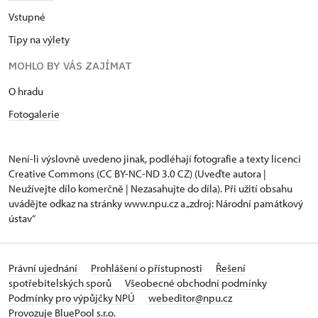
Vstupné
Tipy na výlety
MOHLO BY VÁS ZAJÍMAT
O hradu
Fotogalerie
Není-li výslovně uvedeno jinak, podléhají fotografie a texty
licenci
Creative Commons
(CC BY-NC-ND 3.0 CZ) (Uveďte autora |
Neužívejte dílo komerčně | Nezasahujte do díla). Při užití obsahu
uvádějte odkaz na stránky www.npu.cz a „zdroj: Národní památkový
ústav“
Právní ujednání
Prohlášení o přístupnosti
Řešení
spotřebitelských sporů
Všeobecné obchodní podmínky
Podmínky pro výpůjčky NPÚ
webeditor@npu.cz
Provozuje BluePool s.r.o.