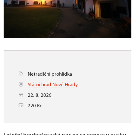
Netradiční prohlídka
Státní hrad Nové Hrady
22. 8. 2026
220 Kč
Letošní hradozámecká noc na se ponese v duchu