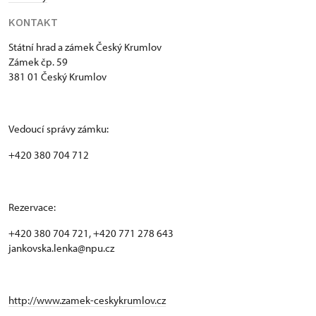
KONTAKT
Státní hrad a zámek Český Krumlov
Zámek čp. 59
381 01 Český Krumlov
Vedoucí správy zámku:
+420 380 704 712
Rezervace:
+420 380 704 721, +420 771 278 643
jankovska.lenka@npu.cz
http://www.zamek-ceskykrumlov.cz