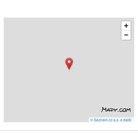
+
−
© Seznam.cz a.s. a další