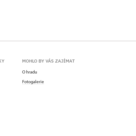
Noční Frýdlant
KY
MOHLO BY VÁS ZAJÍMAT
O hradu
Fotogalerie