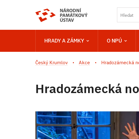
HRADY A ZÁMKY
O NPÚ
Český Krumlov
Akce
Hradozámecká no
Hradozámecká noc