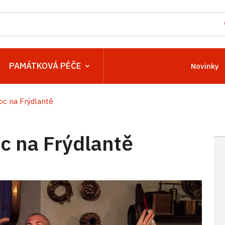
PAMÁTKOVÁ PÉČE
Novinky
c na Frýdlantě
 na Frýdlantě