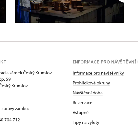
AKT
INFORMACE PRO NÁVŠTĚVNÍ
hrad a zámek Český Krumlov
Informace pro návštěvníky
p. 59
Prohlídkové okruhy
Český Krumlov
Návštěvní doba
Rezervace
 správy zámku:
Vstupné
80 704 712
Tipy na výlety