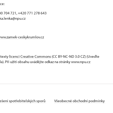
ce:
0 704 721, +420 771 278 643
ka.lenka@npu.cz
www.zamek-ceskykrumlov.cz
 texty
licenci Creative Commons
(CC BY-NC-ND 3.0 CZ) (Uveďte
la). Při užití obsahu uvádějte odkaz na stránky www.npu.cz
ešení spotřebitelských sporů
Všeobecné obchodní podmínky