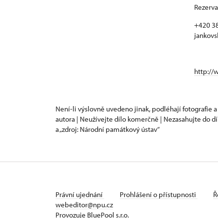
Rezerva
+420 38
jankovs
http://
Není-li výslovně uvedeno jinak, podléhají fotografie a
autora | Neužívejte dílo komerčně | Nezasahujte do dí
a „zdroj: Národní památkový ústav“
Právní ujednání
Prohlášení o přístupnosti
Ř
webeditor@npu.cz
Provozuje BluePool s.r.o.