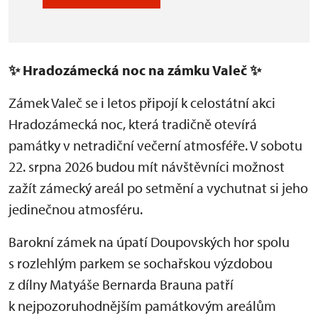
✨
Hradozámecká noc na zámku Valeč
✨
Zámek Valeč se i letos připojí k celostátní akci
Hradozámecká noc, která tradičně otevírá
památky v netradiční večerní atmosféře. V sobotu
22. srpna 2026 budou mít návštěvníci možnost
zažít zámecký areál po setmění a vychutnat si jeho
jedinečnou atmosféru.
Barokní zámek na úpatí Doupovských hor spolu
s rozlehlým parkem se sochařskou výzdobou
z dílny Matyáše Bernarda Brauna patří
k nejpozoruhodnějším památkovým areálům