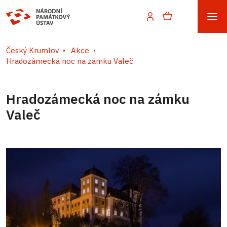
Český Krumlov
Akce
Hradozámecká noc na zámku Valeč
Hradozámecká noc na zámku
Valeč