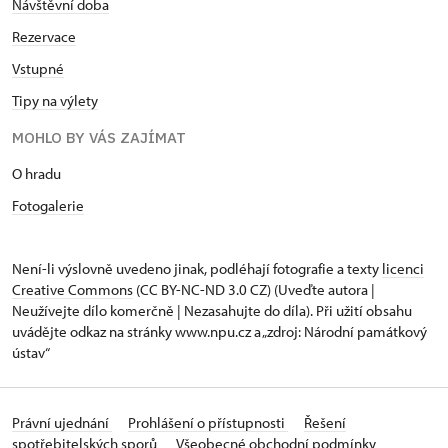
Návštěvní doba
Rezervace
Vstupné
Tipy na výlety
MOHLO BY VÁS ZAJÍMAT
O hradu
Fotogalerie
Není-li výslovně uvedeno jinak, podléhají fotografie a texty
licenci
Creative Commons
(CC BY-NC-ND 3.0 CZ) (Uveďte autora |
Neužívejte dílo komerčně | Nezasahujte do díla). Při užití obsahu
uvádějte odkaz na stránky www.npu.cz a „zdroj: Národní památkový
ústav“
Právní ujednání
Prohlášení o přístupnosti
Řešení
spotřebitelských sporů
Všeobecné obchodní podmínky