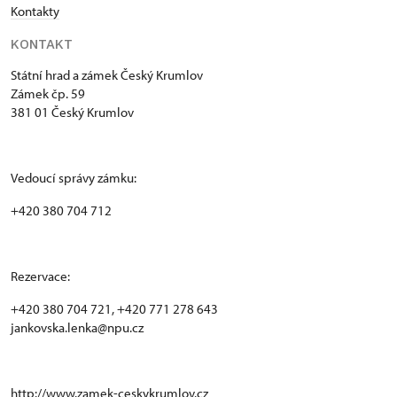
Kontakty
KONTAKT
Státní hrad a zámek Český Krumlov
Zámek čp. 59
381 01 Český Krumlov
Vedoucí správy zámku:
+420 380 704 712
Rezervace:
+420 380 704 721, +420 771 278 643
jankovska.lenka@npu.cz
http://www.zamek-ceskykrumlov.cz