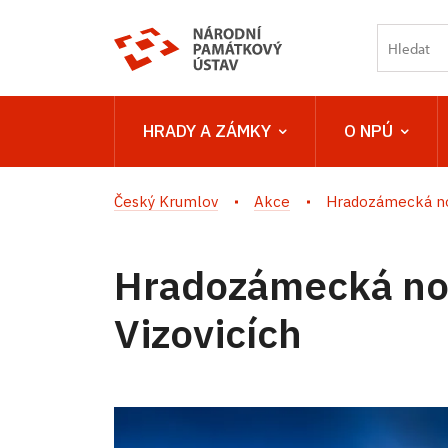
HRADY A ZÁMKY
O NPÚ
Český Krumlov
Akce
Hradozámecká no
Hradozámecká no
Vizovicích