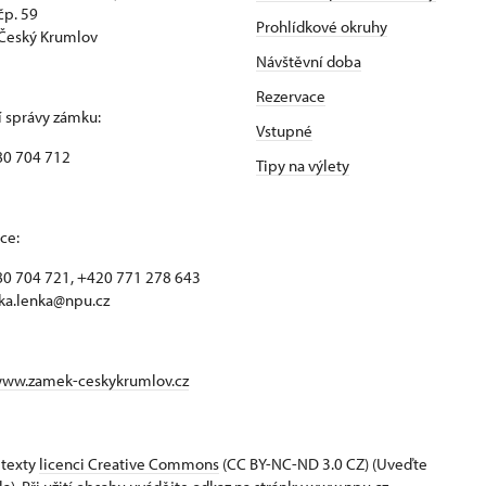
p. 59
Prohlídkové okruhy
Český Krumlov
Návštěvní doba
Rezervace
 správy zámku:
Vstupné
80 704 712
Tipy na výlety
ce:
0 704 721, +420 771 278 643
ka.lenka@npu.cz
www.zamek-ceskykrumlov.cz
 texty
licenci Creative Commons
(CC BY-NC-ND 3.0 CZ) (Uveďte