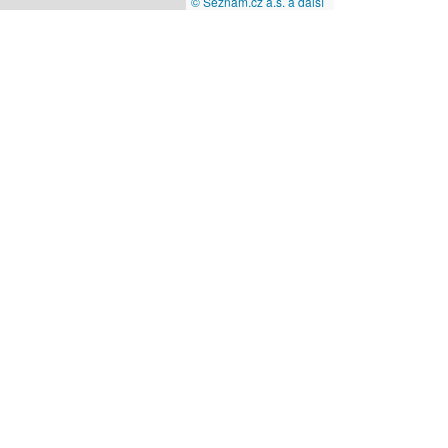
© Seznam.cz a.s. a další