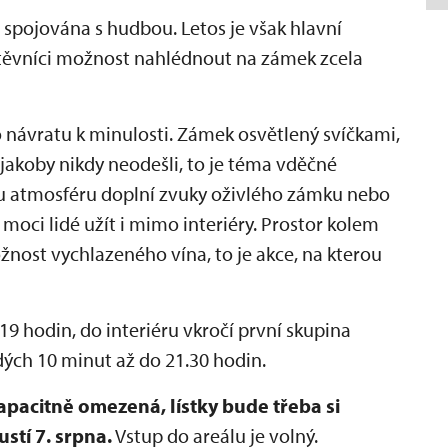
spojována s hudbou. Letos je však hlavní
štěvníci možnost nahlédnout na zámek zcela
návratu k minulosti. Zámek osvětlený svíčkami,
, jakoby nikdy neodešli, to je téma vděčné
u atmosféru doplní zvuky oživlého zámku nebo
moci lidé užít i mimo interiéry. Prostor kolem
nost vychlazeného vína, to je akce, na kterou
9 hodin, do interiéru vkročí první skupina
dých 10 minut až do 21.30 hodin.
acitně omezená, lístky bude třeba si
stí 7. srpna.
Vstup do areálu je volný.