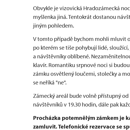
Obvykle je vizovická Hradozámecká noc 
myšlenka jiná. Tentokrát dostanou náv
jiným pohledem.
V tomto případě bychom mohli mluvit o 
po kterém se tiše pohybují lidé, sloužící
a návštěvníky oblíbené. Nezaměnitelno
klavír. Romantiku srpnové noci si budou 
zámku osvětlený loučemi, stolečky a mož
se neříká "ne".
Zámecký areál bude volně přístupný od 1
návštěvníků v 19.30 hodin, dále pak kaž
Procházka potemnělým zámkem je kap
zamluvit. Telefonické rezervace se spu