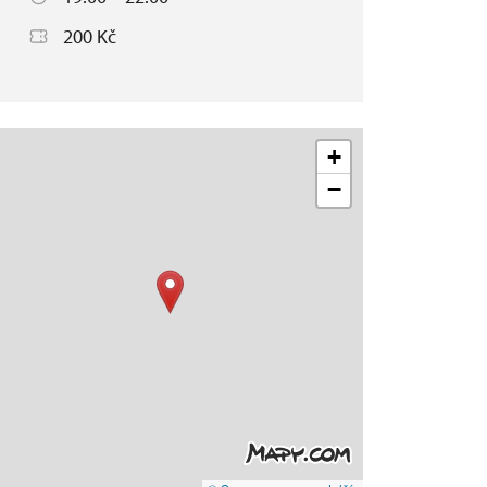
200 Kč
+
−