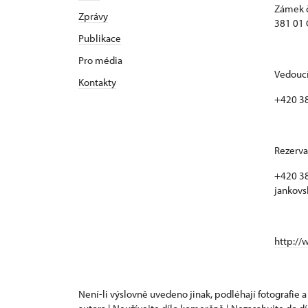
Zámek č
Zprávy
381 01 
Publikace
Pro média
Vedoucí
Kontakty
+420 3
Rezerva
+420 38
jankovs
http://
Není-li výslovně uvedeno jinak, podléhají fotografie a