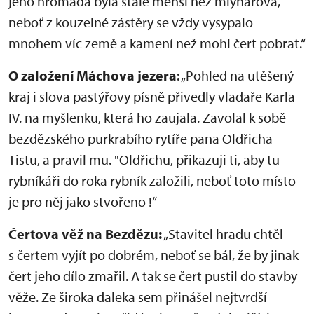
jeho hromada byla stále menší než mlynářova,
neboť z kouzelné zástěry se vždy vysypalo
mnohem víc země a kamení než mohl čert pobrat.“
O založení Máchova jezera
: „Pohled na utěšený
kraj i slova pastýřovy písně přivedly vladaře Karla
IV. na myšlenku, která ho zaujala. Zavolal k sobě
bezdězského purkrabího rytíře pana Oldřicha
Tistu, a pravil mu. "Oldřichu, přikazuji ti, aby tu
rybníkáři do roka rybník založili, neboť toto místo
je pro něj jako stvořeno !“
Čertova věž na Bezdězu:
„Stavitel hradu chtěl
s čertem vyjít po dobrém, neboť se bál, že by jinak
čert jeho dílo zmařil. A tak se čert pustil do stavby
věže. Ze široka daleka sem přinášel nejtvrdší