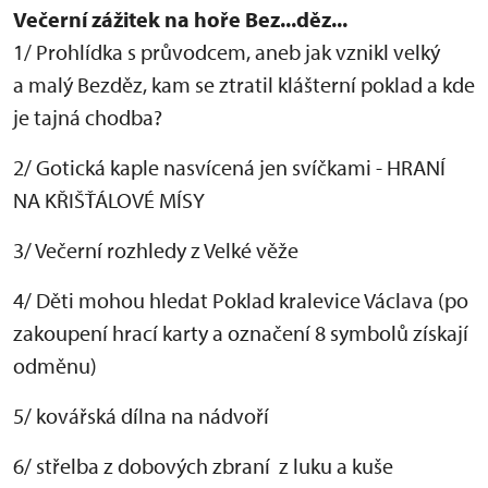
Večerní zážitek na hoře Bez...děz...
1/ Prohlídka s průvodcem, aneb jak vznikl velký
a malý Bezděz, kam se ztratil klášterní poklad a kde
je tajná chodba?
2/ Gotická kaple nasvícená jen svíčkami - HRANÍ
NA KŘIŠŤÁLOVÉ MÍSY
3/ Večerní rozhledy z Velké věže
4/ Děti mohou hledat Poklad kralevice Václava (po
zakoupení hrací karty a označení 8 symbolů získají
odměnu)
5/ kovářská dílna na nádvoří
6/ střelba z dobových zbraní z luku a kuše