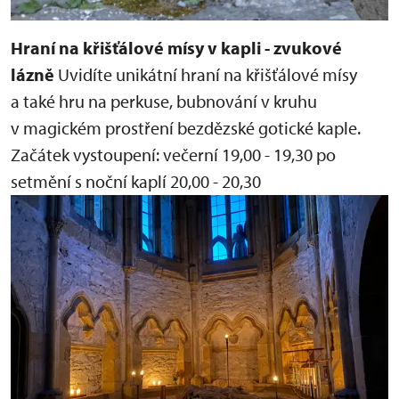
Hraní na křišťálové mísy v kapli - zvukové
lázně
Uvidíte unikátní hraní na křišťálové mísy
a také hru na perkuse, bubnování v kruhu
v magickém prostření bezdězské gotické kaple.
Začátek vystoupení:
večerní 19,00 - 19,30
po
setmění s noční kaplí 20,00 - 20,30