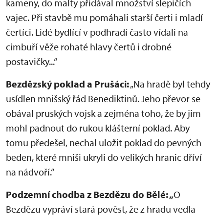
kameny, do malty přidával množství slepičích
vajec. Při stavbě mu pomáhali starší čerti i mladí
čertíci. Lidé bydlící v podhradí často vídali na
cimbuří věže rohaté hlavy čertů i drobné
postavičky...“
Bezdězský poklad a Prušáci:
„Na hradě byl tehdy
usídlen mnišský řád Benediktinů. Jeho převor se
obával pruských vojsk a zejména toho, že by jim
mohl padnout do rukou klášterní poklad. Aby
tomu předešel, nechal uložit poklad do pevných
beden, které mniši ukryli do velikých hranic dříví
na nádvoří.“
Podzemní chodba z Bezdězu do Bělé: „
O
Bezdězu vypráví stará pověst, že z hradu vedla