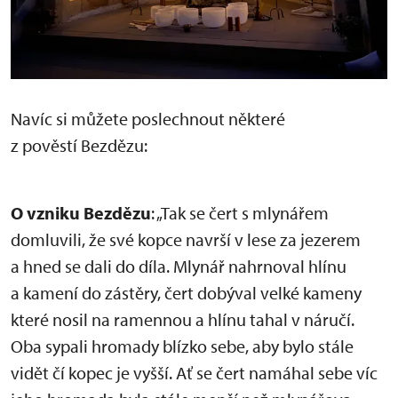
Navíc si můžete poslechnout některé
z pověstí Bezdězu:
O vzniku Bezdězu
: „Tak se čert s mlynářem
domluvili, že své kopce navrší v lese za jezerem
a hned se dali do díla. Mlynář nahrnoval hlínu
a kamení do zástěry, čert dobýval velké kameny
které nosil na ramennou a hlínu tahal v náručí.
Oba sypali hromady blízko sebe, aby bylo stále
vidět čí kopec je vyšší. Ať se čert namáhal sebe víc