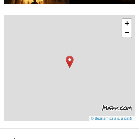
+
−
© Seznam.cz a.s. a další