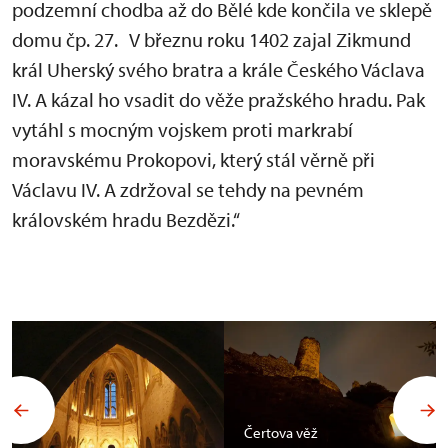
podzemní chodba až do Bělé kde končila ve sklepě
domu čp. 27. V březnu roku 1402 zajal Zikmund
král Uherský svého bratra a krále Českého Václava
IV. A kázal ho vsadit do věže pražského hradu. Pak
vytáhl s mocným vojskem proti markrabí
moravskému Prokopovi, který stál věrně při
Václavu IV. A zdržoval se tehdy na pevném
královském hradu Bezdězi.“
Čertova věž