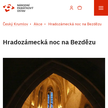
Český Krumlov
Akce
Hradozámecká noc na Bezdězu
Hradozámecká noc na Bezdězu