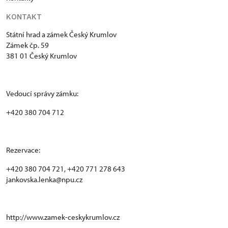
KONTAKT
Státní hrad a zámek Český Krumlov
Zámek čp. 59
381 01 Český Krumlov
Vedoucí správy zámku:
+420 380 704 712
Rezervace:
+420 380 704 721, +420 771 278 643
jankovska.lenka@npu.cz
http://www.zamek-ceskykrumlov.cz