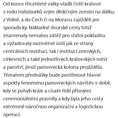
Od konce třicetileté války vládli čeští králové
z rodu Habsburků svým dědičným zemím na dálku,
z Vídně, a do Čech či na Moravu zajížděli jen
sporadicky. Nákladné dvorské cesty totiž
znamenaly nemalou zátěž pro státní pokladnu
a vyžadovaly nezměrné úsilí jak ze strany
centrálních institucí, tak i institucí zemských,
církevních a také jednotlivých královských měst
a panství, jimiž panovnická kolona projížděla.
Tématem přednášky bude postihnout hlavní
aspekty fenoménu panovnických návštěv v době,
kdy se pohyb krále a císaře řídil přísnými
ceremoniálními pravidly a kdy byla jeho cesta
extrémně náročnou organizační a logistickou
operací.