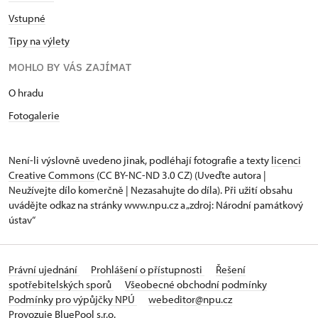
Vstupné
Tipy na výlety
MOHLO BY VÁS ZAJÍMAT
O hradu
Fotogalerie
Není-li výslovně uvedeno jinak, podléhají fotografie a texty
licenci
Creative Commons
(CC BY-NC-ND 3.0 CZ) (Uveďte autora |
Neužívejte dílo komerčně | Nezasahujte do díla). Při užití obsahu
uvádějte odkaz na stránky www.npu.cz a „zdroj: Národní památkový
ústav“
Právní ujednání
Prohlášení o přístupnosti
Řešení
spotřebitelských sporů
Všeobecné obchodní podmínky
Podmínky pro výpůjčky NPÚ
webeditor@npu.cz
Provozuje BluePool s.r.o.