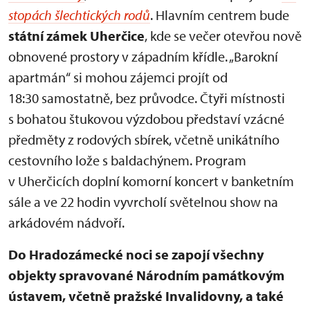
stopách šlechtických rodů
. Hlavním centrem bude
státní zámek Uherčice
, kde se večer otevřou nově
obnovené prostory v západním křídle. „Barokní
apartmán“ si mohou zájemci projít od
18:30 samostatně, bez průvodce. Čtyři místnosti
s bohatou štukovou výzdobou představí vzácné
předměty z rodových sbírek, včetně unikátního
cestovního lože s baldachýnem. Program
v Uherčicích doplní komorní koncert v banketním
sále a ve 22 hodin vyvrcholí světelnou show na
arkádovém nádvoří.
Do Hradozámecké noci se zapojí všechny
objekty spravované Národním památkovým
ústavem, včetně pražské Invalidovny, a také