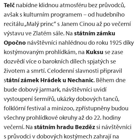
Telč
nabídne klidnou atmosféru bez průvodců,
avšak s kulturním programem – od hudebního
recitálu „Malý princ“ s Janem Cinou až po večerní
výstavu ve Zlatém sále. Na
státním zámku
Opočno
návštěvníci nahlédnou do roku 1925 díky
kostýmovaným prohlídkám, na
Kuksu
se zase
dozvědí více o barokních dílech spjatých se
životem a smrtí. Celodenní slavnosti připravil
s
tátní zámek Hrádek u Nechanic
. Během dne
bude dobový jarmark, návštěvníci uvidí
vystoupení šermířů, ukázky dobových tanců,
folklórní festival a minizoo, zpřístupněny budou
všechny prohlídkové okruhy až do 22. hodiny
večerní. Na
státním hradu Bezděz
si návštěvníci
s průvodci v dobových kostýmech zahrají na