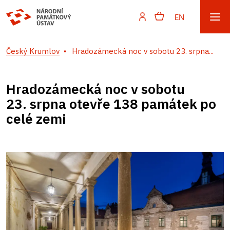
EN
Český Krumlov
Hradozámecká noc v sobotu 23. srpna...
Hradozámecká noc v sobotu
23. srpna otevře 138 památek po
celé zemi