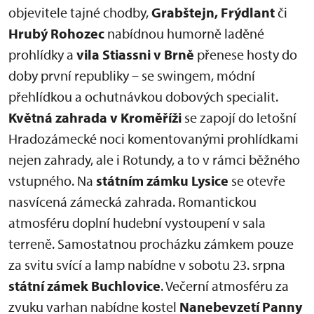
objevitele tajné chodby,
Grabštejn, Frýdlant
či
Hrubý Rohozec
nabídnou humorně laděné
prohlídky a
vila Stiassni v Brně
přenese hosty do
doby první republiky – se swingem, módní
přehlídkou a ochutnávkou dobových specialit.
Květná zahrada v Kroměříži
se zapojí do letošní
Hradozámecké noci komentovanými prohlídkami
nejen zahrady, ale i Rotundy, a to v rámci běžného
vstupného. Na
státním zámku Lysice
se otevře
nasvícená zámecká zahrada. Romantickou
atmosféru doplní hudební vystoupení v sala
terreně. Samostatnou procházku zámkem pouze
za svitu svící a lamp nabídne v sobotu 23. srpna
státní zámek Buchlovice
. Večerní atmosféru za
zvuku varhan nabídne kostel
Nanebevzetí Panny