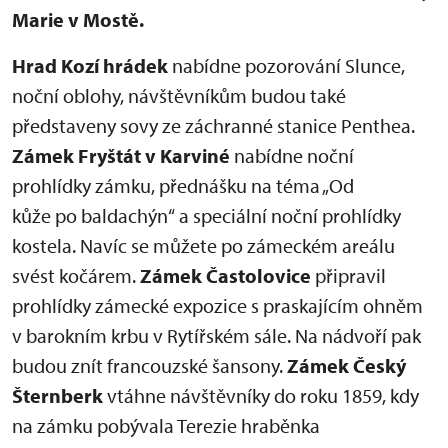
Marie v Mostě.
Hrad Kozí hrádek
nabídne pozorování Slunce,
noční oblohy, návštěvníkům budou také
představeny sovy ze záchranné stanice Penthea.
Zámek Fryštát v Karviné
nabídne noční
prohlídky zámku, přednášku na téma „Od
kůže po baldachýn“ a speciální noční prohlídky
kostela. Navíc se můžete po zámeckém areálu
svést kočárem.
Zámek Častolovice
připravil
prohlídky zámecké expozice s praskajícím ohněm
v barokním krbu v Rytířském sále. Na nádvoří pak
budou znít francouzské šansony.
Zámek Český
Šternberk
vtáhne návštěvníky do roku 1859, kdy
na zámku pobývala Terezie hraběnka