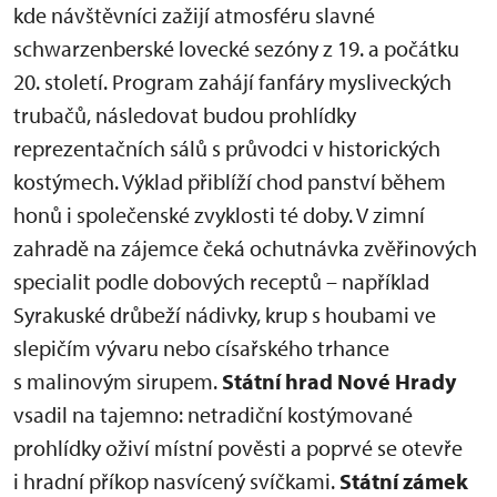
kde návštěvníci zažijí atmosféru slavné
schwarzenberské lovecké sezóny z 19. a počátku
20. století. Program zahájí fanfáry mysliveckých
trubačů, následovat budou prohlídky
reprezentačních sálů s průvodci v historických
kostýmech. Výklad přiblíží chod panství během
honů i společenské zvyklosti té doby. V zimní
zahradě na zájemce čeká ochutnávka zvěřinových
specialit podle dobových receptů – například
Syrakuské drůbeží nádivky, krup s houbami ve
slepičím vývaru nebo císařského trhance
s malinovým sirupem.
Státní hrad Nové Hrady
vsadil na tajemno: netradiční kostýmované
prohlídky oživí místní pověsti a poprvé se otevře
i hradní příkop nasvícený svíčkami.
Státní zámek