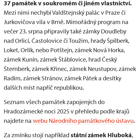
37 památek v soukromém či jiném vlastnictví.
Mezi nimi nechybí Valdštejnský palác v Praze či
Jurkovičova vila v Brně. Mimořádný program na
večer 23. srpna připravily také zámky Doudleby
nad Orlicí, Častolovice či Toužim, hrady Špilberk,
Loket, Orlík, nebo Potštejn, zámek Nová Horka,
zámek Kunín, zámek Štáblovice, hrad Český
Šternberk, zámek Křinec, zámek Neustupov, zámek
Radim, zámek Stránov, zámek Pátek a desítky
dalších míst napříč republikou.
Seznam všech památek zapojených do
Hradozámecké noci 2025 v přehledu podle krajů
najdete na
webu Národního památkového ústavu
.
Za zmínku stojí například
státní zámek Hluboká
,