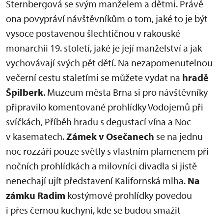
Sternbergová se svým manželem a dětmi. Právě
ona povypráví návštěvníkům o tom, jaké to je být
vysoce postavenou šlechtičnou v rakouské
monarchii 19. století, jaké je její manželství a jak
vychovávají svých pět dětí. Na nezapomenutelnou
večerní cestu staletími se můžete vydat na
hradě
Špilberk
. Muzeum města Brna si pro návštěvníky
připravilo komentované prohlídky Vodojemů při
svíčkách, Příběh hradu s degustací vína a Noc
v kasematech.
Zámek v Osečanech
se na jednu
noc rozzáří pouze světly s vlastním plamenem při
nočních prohlídkách a milovníci divadla si jistě
nenechají ujít představení Kalifornská mlha.
Na
zámku Radim
kostýmové prohlídky povedou
i přes černou kuchyni, kde se budou smažit