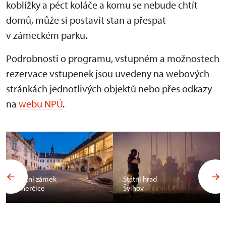
koblížky a péct koláče a komu se nebude chtít
domů, může si postavit stan a přespat
v zámeckém parku.
Podrobnosti o programu, vstupném a možnostech
rezervace vstupenek jsou uvedeny na webových
stránkách jednotlivých objektů nebo přes odkazy
na
webu NPÚ
.
Státní zámek
Státní hrad
Uherčice
Švihov