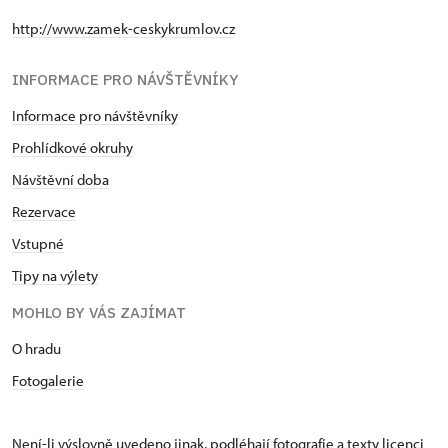
http://www.zamek-ceskykrumlov.cz
INFORMACE PRO NÁVŠTĚVNÍKY
Informace pro návštěvníky
Prohlídkové okruhy
Návštěvní doba
Rezervace
Vstupné
Tipy na výlety
MOHLO BY VÁS ZAJÍMAT
O hradu
Fotogalerie
Není-li výslovně uvedeno jinak, podléhají fotografie a texty
licenci