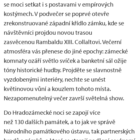
se moci setkat i s postavami v empírových
kostýmech. V podvečer se poprvé otevře
zrekonstruované západní křídlo zámku, kde se
návštěvníci projdou novou trasou
zasvěcenou Rambaldu XIII. Collaltovi. Večerní
atmosféra vás přenese do jiné epochy: zámecké
komnaty ozáří světlo svíček a banketní sál ožije
tóny historické hudby. Projděte se slavnostně
vyzdobenými interiéry, nechte se unést
květinovou vůní a kouzlem tohoto místa.
Nezapomenutelný večer završí světelná show.
Do Hradozámecké noci se zapojí více
než 130 dalších památek, a to jak ve správě
Národního památkového ústavu, tak partnerských