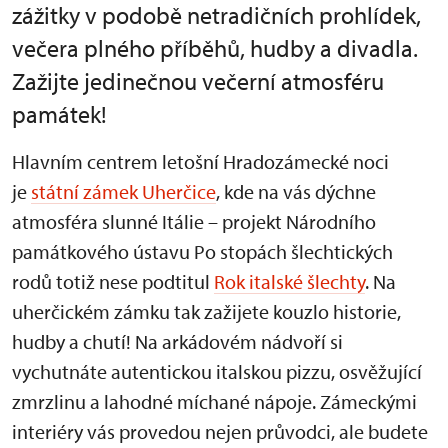
zážitky v podobě netradičních prohlídek,
večera plného příběhů, hudby a divadla.
Zažijte jedinečnou večerní atmosféru
památek!
Hlavním centrem letošní Hradozámecké noci
je
státní zámek Uherčice
, kde na vás dýchne
atmosféra slunné Itálie – projekt Národního
památkového ústavu Po stopách šlechtických
rodů totiž nese podtitul
Rok italské šlechty
. Na
uherčickém zámku tak zažijete kouzlo historie,
hudby a chutí! Na arkádovém nádvoří si
vychutnáte autentickou italskou pizzu, osvěžující
zmrzlinu a lahodné míchané nápoje. Zámeckými
interiéry vás provedou nejen průvodci, ale budete