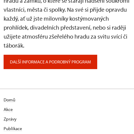
hradů a zámků, o které se starají nadšení soukromí
vlastníci, města či spolky. Na své si přijde opravdu
každý, ať už jste milovníky kostýmovaných
prohlídek, divadelních představení, nebo si raději
užijete atmosféru zšeřelého hradu za svitu svící či
táborák.
DALŠÍ INFORMACE A PODROBNÝ PROGRAM
Domů
Akce
Zprávy
Publikace