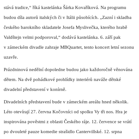
stává tradice,“ říká kastelánka Šárka Kovaříková. Na programu
budou díla autorů italských či v Itálii působících. „Zazní i skladba
českého barokního skladatele Josefa Myslivečka, kterého hrabě
Valdštejn velmi podporoval,“ dodává kastelánka. 6. září pak
v zámeckém divadle zahraje MBQuartet, tento koncert letní sezonu
uzavře.
Prázdninová nedělní dopoledne budou jako každoročně věnována
dětem. Na dvě pohádkové prohlídky interiérů naváže dětské
divadelní představení v konírně.
Divadelních představení bude v zámeckém areálu hned několik.
Léto otevírají 27. června Kočovníci od spolku Vy tři nos. Hra je
inspirována pověstmi z oblasti Českého ráje. 12. července se vrátí
po dvouleté pauze komedie strašidlo Cantervillské. 12. srpna