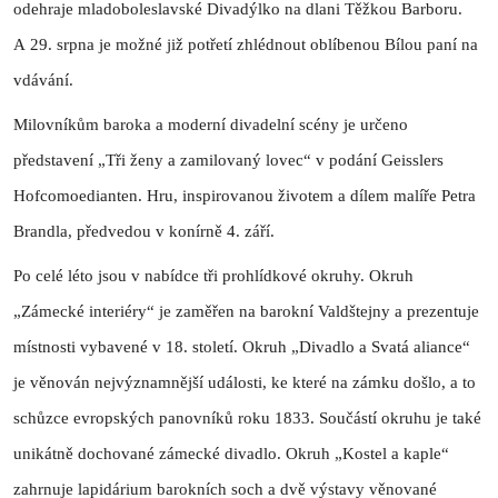
odehraje mladoboleslavské Divadýlko na dlani Těžkou Barboru.
A 29. srpna je možné již potřetí zhlédnout oblíbenou Bílou paní na
vdávání.
Milovníkům baroka a moderní divadelní scény je určeno
představení „Tři ženy a zamilovaný lovec“ v podání Geisslers
Hofcomoedianten. Hru, inspirovanou životem a dílem malíře Petra
Brandla, předvedou v konírně 4. září.
Po celé léto jsou v nabídce tři prohlídkové okruhy. Okruh
„Zámecké interiéry“ je zaměřen na barokní Valdštejny a prezentuje
místnosti vybavené v 18. století. Okruh „Divadlo a Svatá aliance“
je věnován nejvýznamnější události, ke které na zámku došlo, a to
schůzce evropských panovníků roku 1833. Součástí okruhu je také
unikátně dochované zámecké divadlo. Okruh „Kostel a kaple“
zahrnuje lapidárium barokních soch a dvě výstavy věnované