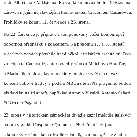
rodu Albrechta z Valdštejna. Rozsáhlá knihovna bude představena
zároveň s jejím nejslavnějším knihovníkem Giacomem Casanovou.
Prohlídky se konají 12. července a 23. srpna.
Na 22. července je připraven komponovaný večer kombinující
odbornou přednášku s koncertem. Na přelomu 17. a 18. století
v českých zemích působilo hned několik italských architektů. Dva
z nich, a to Canevalle, autor podoby zámku Mnichovo Hradiště,
a Martinelli, budou hlavními aktéry přednášky. Na ní naváže
koncert dobové hudby v podání MBQuarteta. Na programu budou
především italští autoři, například Antonio Vivaldi. Antonio Salieri
či Niccolo Paganini.
23. srpna v historickém zámeckém divadle zazní melodie italských
autorů v podání Inspiratio Quintetu. „Před třemi lety jsme
s koncerty v zámeckém divadle začínali, jsem ráda, že se z toho