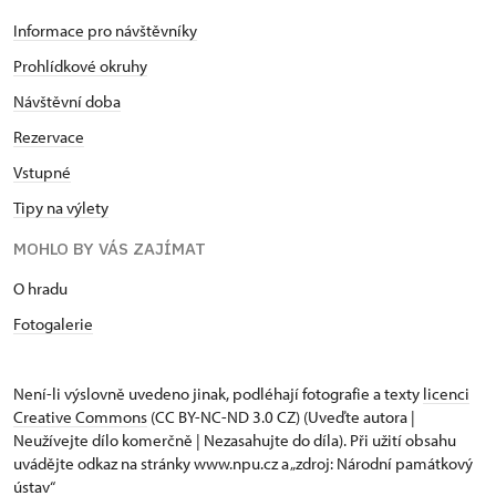
Informace pro návštěvníky
Prohlídkové okruhy
Návštěvní doba
Rezervace
Vstupné
Tipy na výlety
MOHLO BY VÁS ZAJÍMAT
O hradu
Fotogalerie
Není-li výslovně uvedeno jinak, podléhají fotografie a texty
licenci
Creative Commons
(CC BY-NC-ND 3.0 CZ) (Uveďte autora |
Neužívejte dílo komerčně | Nezasahujte do díla). Při užití obsahu
uvádějte odkaz na stránky www.npu.cz a „zdroj: Národní památkový
ústav“