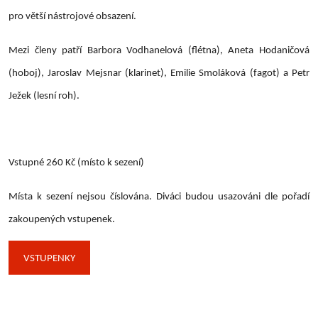
pro větší nástrojové obsazení.
Mezi členy patří Barbora Vodhanelová (flétna), Aneta Hodaničová
(hoboj), Jaroslav Mejsnar (klarinet), Emilie Smoláková (fagot) a Petr
Ježek (lesní roh).
Vstupné 260 Kč (místo k sezení)
Místa k sezení nejsou číslována. Diváci budou usazováni dle pořadí
zakoupených vstupenek.
VSTUPENKY