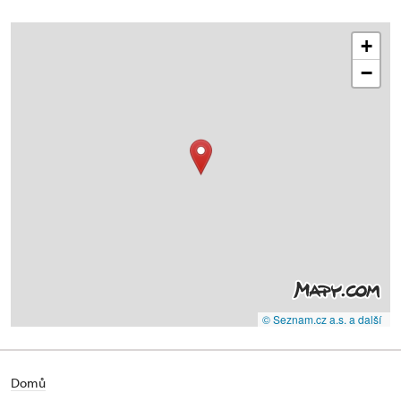
+
−
© Seznam.cz a.s. a další
Domů