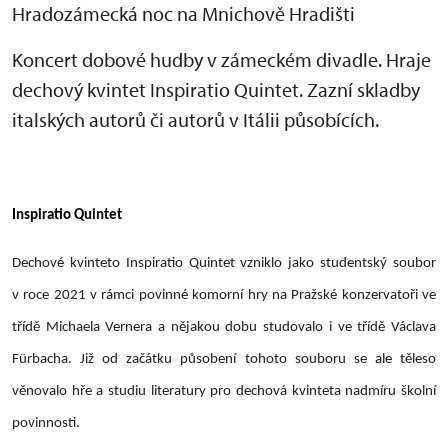
Hradozámecká noc na Mnichově Hradišti
Koncert dobové hudby v zámeckém divadle. Hraje
dechový kvintet Inspiratio Quintet. Zazní skladby
italských autorů či autorů v Itálii působících.
Inspiratio Quintet
Dechové kvinteto Inspiratio Quintet vzniklo jako studentský soubor
v roce 2021 v rámci povinné komorní hry na Pražské konzervatoři ve
třídě Michaela Vernera a nějakou dobu studovalo i ve třídě Václava
Fürbacha. Již od začátku působení tohoto souboru se ale těleso
věnovalo hře a studiu literatury pro dechová kvinteta nadmíru školní
povinnosti.