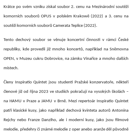
Krátce po svém vzniku získal soubor 2. cenu na Mezinárodní soutěži
komorních souborů OPUS v polském Krakowě (2022) a 3. cenu na
soutěži komorních souborů Camerata Teplice (2022).
Tento dechový soubor se věnuje koncertní činnosti v rámci České
republiky, kde provedli již mnoho koncertů, například na Sněmovna
OPEN, v Muzeu cukru Dobrovice, na zámku Vinařice a mnoho dalších
místech.
Členy Inspiratio Quintet jsou studenti Pražské konzervatoře, někteří
členové již od října 2023 ve studiích pokračují na vysokých školách –
na HAMU v Praze a JAMU v Brně. Mezi repertoár Inspiratio Quintet
patří klasické kusy, jako například dechová kvinteta autorů Antonína
Rejchy nebo Franze Danziho, ale i moderní kusy, jako jsou filmové
melodie, předehry či známé melodie z oper anebo aranže děl původně