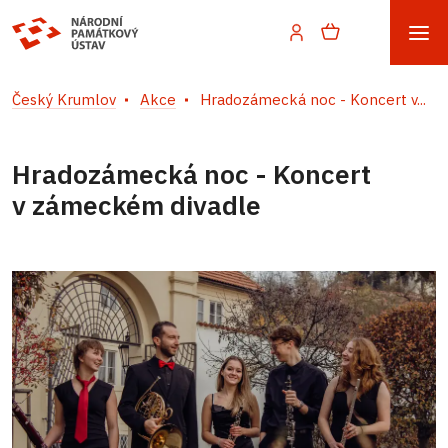
Český Krumlov
Akce
Hradozámecká noc - Koncert v...
Hradozámecká noc - Koncert
v zámeckém divadle