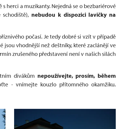
čně s herci a muzikanty. Nejedná se o bezbariérové
é schodiště),
nebudou k dispozici lavičky na
říznivého počasí. Je tedy dobré si vzít v případě
é jsou vhodnější než deštníky, které zaclánějí ve
mín zrušeného představení není v našich silách
tatním divákům
nepoužívejte, prosím, během
ťte - vnímejte kouzlo přítomného okamžiku.