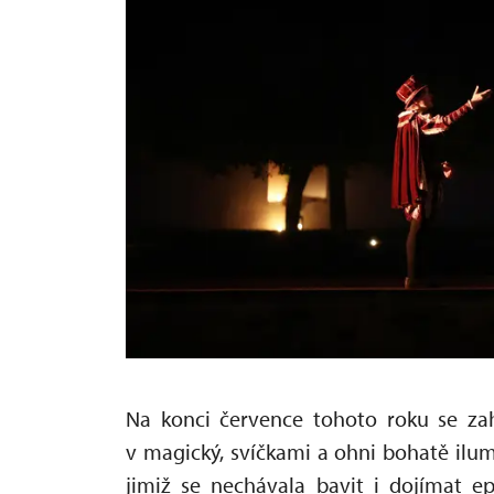
Na konci července tohoto roku se za
v magický, svíčkami a ohni bohatě ilum
jimiž se nechávala bavit i dojímat e