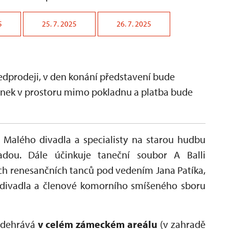
5
25. 7. 2025
26. 7. 2025
dprodeji, v den konání představení bude
penek v prostoru mimo pokladnu a platba bude
 Malého divadla a specialisty na starou hudbu
dou. Dále účinkuje taneční soubor A Balli
ch renesančních tanců pod vedením Jana Patíka,
o divadla a členové komorního smíšeného sboru
odehrává
v celém zámeckém areálu
(v zahradě