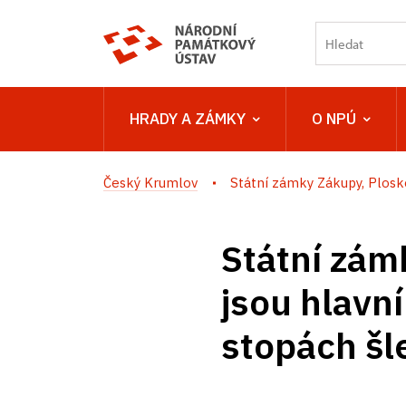
HRADY A ZÁMKY
O NPÚ
Český Krumlov
Státní zámky Zákupy, Ploskov
Státní zám
jsou hlavn
stopách šl