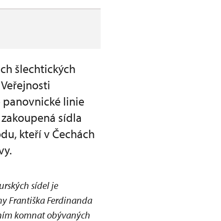
ch šlechtických
Veřejnosti
 panovnické linie
i zakoupená sídla
du, kteří v Čechách
vy.
rských sídel je
ny Františka Ferdinanda
vením komnat obývaných