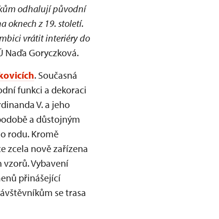
níkům odhalují původní
 oknech z 19. století.
ici vrátit interiéry do
PÚ Naďa Goryczková.
kovicích
. Současná
odní funkci a dekoraci
rdinanda V. a jeho
 podobě a důstojným
ho rodu. Kromě
e zcela nově zařízena
 vzorů. Vybavení
enů přinášející
 návštěvníkům se trasa