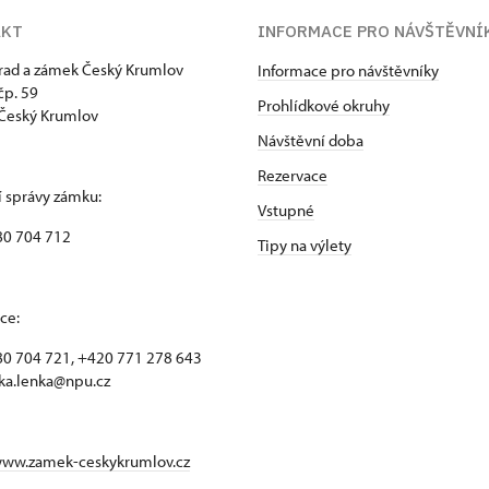
AKT
INFORMACE PRO NÁVŠTĚVNÍ
hrad a zámek Český Krumlov
Informace pro návštěvníky
p. 59
Prohlídkové okruhy
Český Krumlov
Návštěvní doba
Rezervace
 správy zámku:
Vstupné
80 704 712
Tipy na výlety
ce:
0 704 721, +420 771 278 643
ka.lenka@npu.cz
www.zamek-ceskykrumlov.cz