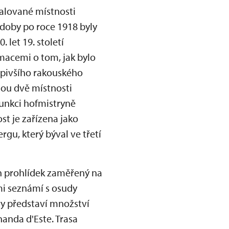
alované místnosti
 doby po roce 1918 byly
let 19. století
acemi o tom, jak bylo
oupivšího rakouského
sou dvě místnosti
funkci hofmistryně
st je zařízena jako
gu, který býval ve třetí
h prohlídek zaměřený na
mi seznámí s osudy
éry představí množství
anda d'Este. Trasa