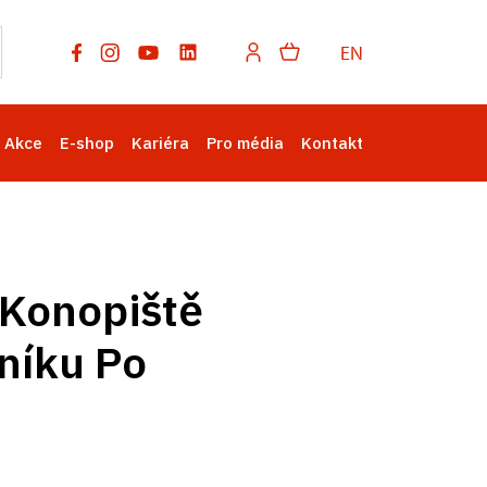
EN
Akce
E-shop
Kariéra
Pro média
Kontakt
 Konopiště
čníku Po