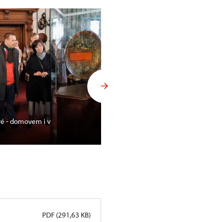
vé - domovem i v
Zahájení projektu Habsburkov
Českých zemích na Konopišti
PDF (291,63 KB)