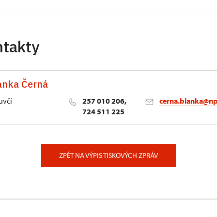
ntakty
anka Černá
uvčí
257 010 206,
cerna.blanka@np
724 511 225
lství NPÚ
ěstí 162/3, Praha
ZPĚT NA VÝPIS TISKOVÝCH ZPRÁV