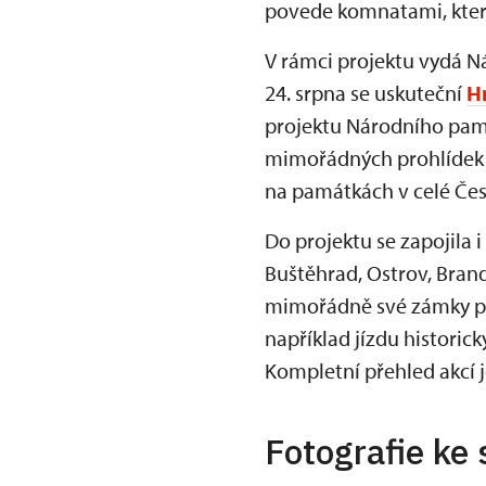
povede komnatami, které
V rámci projektu vydá 
24. srpna se uskuteční
H
projektu Národního pamá
mimořádných prohlídek p
na památkách v celé Čes
Do projektu se zapojila i
Buštěhrad, Ostrov, Bran
mimořádně své zámky pro
například jízdu histori
Kompletní přehled akcí j
Fotografie ke 