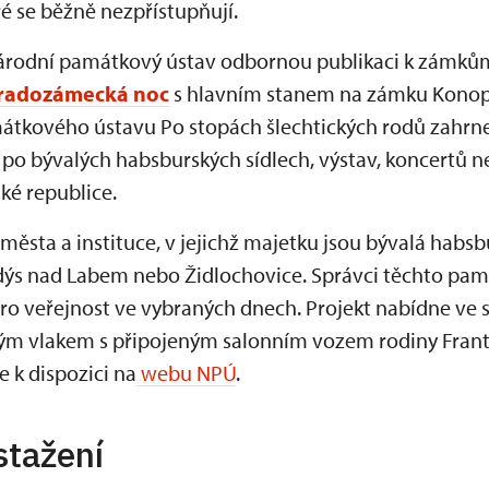
 se běžně nezpřístupňují.
Národní památkový ústav odbornou publikaci k zámkům
radozámecká noc
s hlavním stanem na zámku Konopiš
tkového ústavu Po stopách šlechtických rodů zahrne
o bývalých habsburských sídlech, výstav, koncertů 
ké republice.
 města a instituce, v jejichž majetku jsou bývalá habsbu
dýs nad Labem nebo Židlochovice. Správci těchto pa
 veřejnost ve vybraných dnech. Projekt nabídne ve s
ckým vlakem s připojeným salonním vozem rodiny Frant
e k dispozici na
webu NPÚ
.
stažení