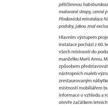
pětičlennou habsburskou 
malované stropy, cenné pa
Ploskovická reinstalace h
podoby, jakou znal excísa
Hlavním výstupem projek
instalace pochází z 60. 
všech místností do podob
manželku Marii Annu. M
způsobem představovat 
nástropních maleb význa
zrestaurovaným nábytke
místností mobiliářem bu
informace o vzhledu a ro
otevře začátkem letních