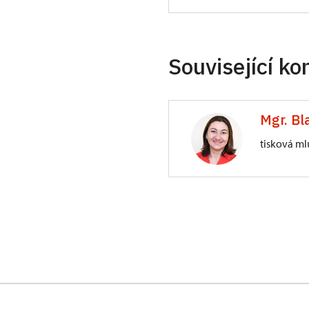
Související ko
Mgr. Bl
tisková ml
Generální ředite
Valdštejnské nám