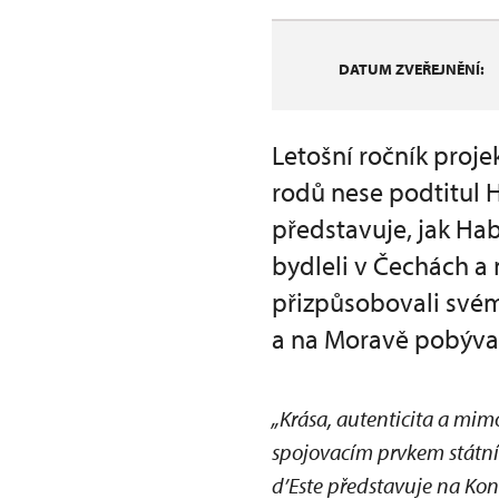
DATUM ZVEŘEJNĚNÍ:
Letošní ročník proj
rodů nese podtitul 
představuje, jak Ha
bydleli v Čechách a 
přizpůsobovali svému
a na Moravě pobýval
„Krása, autenticita a mi
spojovacím prvkem státní
d’Este představuje na K