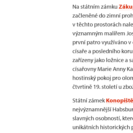
Na státním zámku
Záku
začleněné do zimní proh
v těchto prostorách nal
významným malířem Jose
první patro využíváno v 
císaře a posledního kor
zařízeny jako ložnice a 
císařovny Marie Anny Kar
hostinský pokoj pro olom
čtvrtině 19. století u z
Státní zámek
Konopišt
nejvýznamnější Habsburk
slavných osobností, kter
unikátních historických 