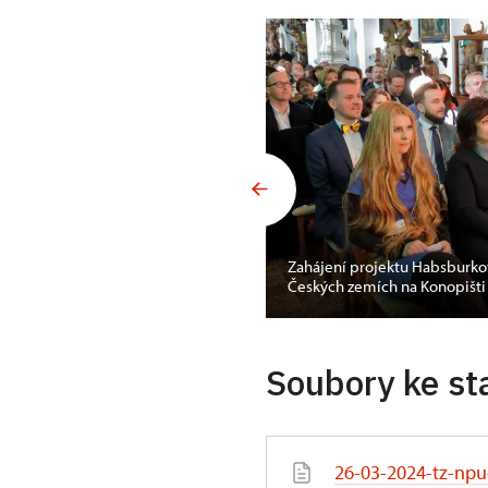
Zahájení projektu Habsburko
Českých zemích na Konopišti
Soubory ke st
26-03-2024-tz-npu