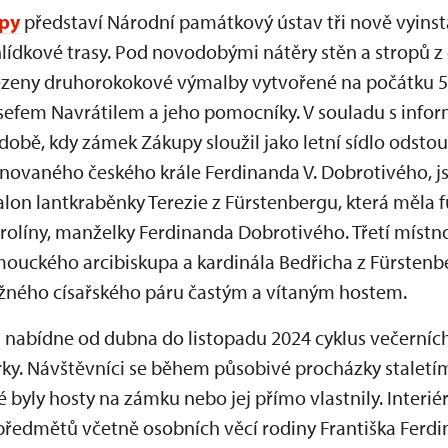
py
představí Národní památkový ústav tři nově vyinst
lídkové trasy. Pod novodobými nátěry stěn a stropů z
ezeny druhorokokové výmalby vytvořené na počátku 50. 
fem Navrátilem a jeho pomocníky. V souladu s inform
době, kdy zámek Zákupy sloužil jako letní sídlo odst
unovaného českého krále Ferdinanda V. Dobrotivého, j
salon lantkraběnky Terezie z Fürstenbergu, která měla 
olíny, manželky Ferdinanda Dobrotivého. Třetí místno
ouckého arcibiskupa a kardinála Bedřicha z Fürstenber
božného císařského páru častým a vítaným hostem.
ě
nabídne od dubna do listopadu 2024 cyklus večerníc
y. Návštěvníci se během působivé procházky staletí
é byly hosty na zámku nebo jej přímo vlastnily. Interi
předmětů včetně osobních věcí rodiny Františka Ferdin