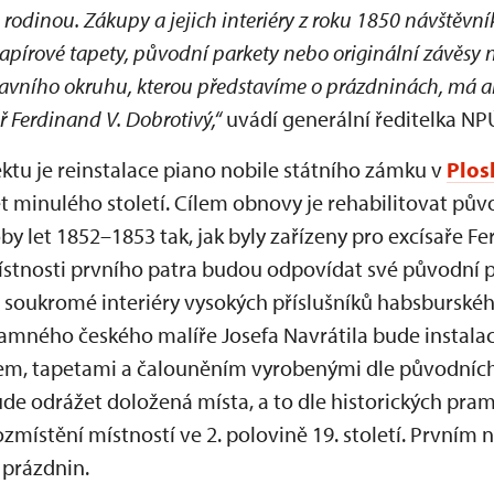
rodinou. Zákupy a jejich interiéry z roku 1850 návštěv
pírové tapety, původní parkety nebo originální závěsy na
lavního okruhu, kterou představíme o prázdninách, má amb
ř Ferdinand V. Dobrotivý,“
uvádí generální ředitelka N
tu je reinstalace piano nobile státního zámku v
Plos
let minulého století. Cílem obnovy je rehabilitovat pův
y let 1852–1853 tak, jak byly zařízeny pro excísaře Fe
ístnosti prvního patra budou odpovídat své původní
soukromé interiéry vysokých příslušníků habsburské
mného českého malíře Josefa Navrátila bude instalac
m, tapetami a čalouněním vyrobenými dle původních
de odrážet doložená místa, a to dle historických pram
zmístění místností ve 2. polovině 19. století. Prvním
 prázdnin.