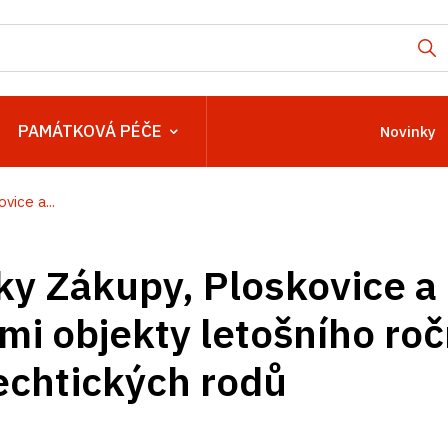
PAMÁTKOVÁ PÉČE
Novinky
ice a...
ky Zákupy, Ploskovice a
ími objekty letošního ro
echtických rodů