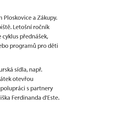
 Ploskovice a Zákupy.
tě. Letošní ročník
 cyklus přednášek,
nebo programů pro děti
rská sídla, např.
mátek otevřou
polupráci s partnery
iška Ferdinanda d'Este.