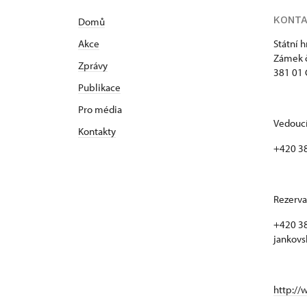
KONT
Domů
Akce
Státní 
Zámek č
Zprávy
381 01 
Publikace
Pro média
Vedoucí
Kontakty
+420 3
Rezerva
+420 38
jankovs
http://