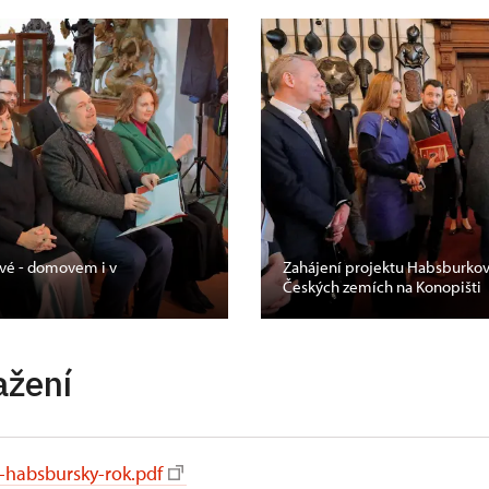
vé - domovem i v
Zahájení projektu Habsburko
Českých zemích na Konopišti
ažení
-habsbursky-rok.pdf