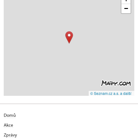
−
© Seznam.cz a.s. a další
Domů
Akce
Zprávy